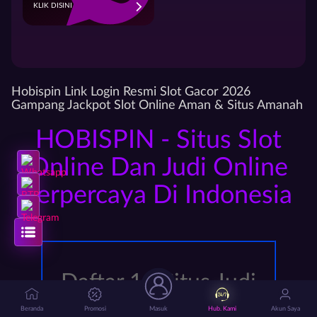
KLIK DISINI
Hobispin Link Login Resmi Slot Gacor 2026
Gampang Jackpot Slot Online Aman & Situs Amanah
HOBISPIN - Situs Slot
Online Dan Judi Online
Terpercaya Di Indonesia
Daftar 15 Situs Judi
Slot Online Terbaik
Beranda
Promosi
Masuk
Hub. Kami
Akun Saya