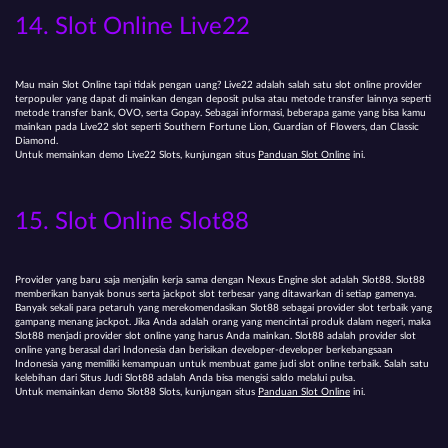
14. Slot Online Live22
Mau main Slot Online tapi tidak pengan uang? Live22 adalah salah satu slot online provider
terpopuler yang dapat di mainkan dengan deposit pulsa atau metode transfer lainnya seperti
metode transfer bank, OVO, serta Gopay. Sebagai informasi, beberapa game yang bisa kamu
mainkan pada Live22 slot seperti Southern Fortune Lion, Guardian of Flowers, dan Classic
Diamond.
Untuk memainkan demo Live22 Slots, kunjungan situs
Panduan Slot Online
ini.
15. Slot Online Slot88
Provider yang baru saja menjalin kerja sama dengan Nexus Engine slot adalah Slot88. Slot88
memberikan banyak bonus serta jackpot slot terbesar yang ditawarkan di setiap gamenya.
Banyak sekali para petaruh yang merekomendasikan Slot88 sebagai provider slot terbaik yang
gampang menang jackpot. Jika Anda adalah orang yang mencintai produk dalam negeri, maka
Slot88 menjadi provider slot online yang harus Anda mainkan. Slot88 adalah provider slot
online yang berasal dari Indonesia dan berisikan developer-developer berkebangsaan
Indonesia yang memiliki kemampuan untuk membuat game judi slot online terbaik. Salah satu
kelebihan dari Situs Judi Slot88 adalah Anda bisa mengisi saldo melalui pulsa.
Untuk memainkan demo Slot88 Slots, kunjungan situs
Panduan Slot Online
ini.