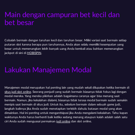
Main dengan campuran bet kecil dan
bet besar
Cobalah bermain dengan taruhan kecil dan taruhan besar. Miliki variasi saat bermain setiap
putaran slot karena berapa pun taruhannya, Anda akan selalu memiliki kesempatan yang
besar untuk memenangkan lebih banyak uang Anda kembali atau bahkan memenangkan
jackpot di sini di
HOBISPIN
.
Lakukan Manajemen Modal
Manajemen modal merupakan hal penting lain yang mudah sekali dilupakan ketika bermain di
situs judi slot online
. Seorang penjudi yang sudah bermain biasanya tidak fokus lagi dengan
modal mereka. Yang mereka pikirkan adalah bagaimana caranya agar bisa menang saat
bermain. Namun, jika kekalahan dialami, biasanya tidak terasa modal bermain sudah semakin
menipis saat bermain di situs judi. Untuk itu, sebelum bermain dalam sebuah game judi,
langkah baiknya jika Anda sudah menetapkan terlebih dahulu batasan modal yang akan
dimainkan. Hal ini penting untuk mengantisipasi jika Anda mengalami kekalahan. Tahu kapan
waktunya Anda harus berhenti baik ketika sedang menang ataupun kalah adalah salah satu
ciri Anda sudah menguasai permainan
judi online
dan slot online.