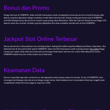
Bonus dan Promo
Dengan bermain di HOBISPIN, Anda memiliki kesempatan untuk mendapatkan bonus dan promosi menarik berupa saldo
deposit yang bisa digunakan sebagai tambahan modal dalam bermain judi. Masing-masing permainan judi di HOBISPIN
memiliki berbagai bonus dan promosi menarik yang sayang untuk dilewatkan. Mulai dari judi slot banyak bonus hingga 10%
deposit untuk new member tersedia yang bisa didapatkan jika Anda mendaftar dan bermain di situs HOBISPIN.
Jackpot Slot Online Terbesar
Semua pemain slot online pastinya mau menang jackpot. Apalagi jika hadiah yang bisa didapat jumlahnya cukup besar. Jika
Anda bermain di situs judi terbaik seperti HOBISPIN, Anda memiliki kesempatan untuk menang jackpot
slot online
hingga
ratusan juta rupiah. Anda tidak perlu takut jika kemenangan Anda dalam bermain slot online tidak dibayarkan karena
HOBISPIN adalah situs slot online terpercaya di Indonesia.
Keamanan Data
Semua orang tidak ingin data mereka bocor dan digunakan untuk sesuatu tanpa izin mereka. Di sini, di HOBISPIN, kami
menangani perlindungan data dan privasi dengan sangat serius, itulah sebabnya kami menerapkan teknologi canggih untuk
mengenkripsi setiap informasi anggota yang kami miliki.