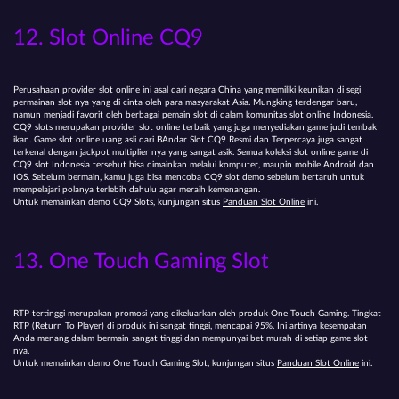
12. Slot Online CQ9
Perusahaan provider slot online ini asal dari negara China yang memiliki keunikan di segi
permainan slot nya yang di cinta oleh para masyarakat Asia. Mungking terdengar baru,
namun menjadi favorit oleh berbagai pemain slot di dalam komunitas slot online Indonesia.
CQ9 slots merupakan provider slot online terbaik yang juga menyediakan game judi tembak
ikan. Game slot online uang asli dari BAndar Slot CQ9 Resmi dan Terpercaya juga sangat
terkenal dengan jackpot multiplier nya yang sangat asik. Semua koleksi slot online game di
CQ9 slot Indonesia tersebut bisa dimainkan melalui komputer, maupin mobile Android dan
IOS. Sebelum bermain, kamu juga bisa mencoba CQ9 slot demo sebelum bertaruh untuk
mempelajari polanya terlebih dahulu agar meraih kemenangan.
Untuk memainkan demo CQ9 Slots, kunjungan situs
Panduan Slot Online
ini.
13. One Touch Gaming Slot
RTP tertinggi merupakan promosi yang dikeluarkan oleh produk One Touch Gaming. Tingkat
RTP (Return To Player) di produk ini sangat tinggi, mencapai 95%. Ini artinya kesempatan
Anda menang dalam bermain sangat tinggi dan mempunyai bet murah di setiap game slot
nya.
Untuk memainkan demo One Touch Gaming Slot, kunjungan situs
Panduan Slot Online
ini.