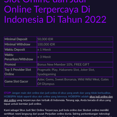
Online Terpercaya Di
Indonesia Di Tahun 2022
Minimal Deposit
50,000 IDR
Minimal Withdraw
100,000 IDR
Waktu Deposit
± 1 Menit
Waktu
± 3 Menit
Penarikan/Withdraw
Promosi
Bonus New Member 10%, FREE GIFT
Top 5 Provider Slot
Pragmatic Play, Habanero Slot, Joker Slot,
Online
Spadegaming
Aztec Gems, Sweet Bonanza, Wild Wild West, Gates
Game Slot Gacor
Of Olympus
STOP!
Jangan main slot online dan judi online di situs yang aneh dan yang tidak berkualitas.
HOBISPIN tidak seperti situs slot online yang lainnnya. HOBISPIN adalah
situs judi online dan
slot online
yang terpercaya dan terbaik di Indonesia. Tenang saja, Anda berada di situs yang
tepat untuk bermian judi online.
Kami sebagai Situs Judi Slot Online Terpercaya, judi bola online dan Sbobet online memiliki
sertifikat resmi langsung dari pusat Perjudian online dunia. Seiring perkembangan teknologi