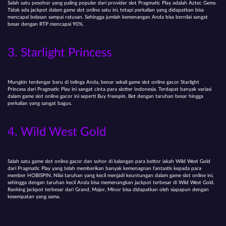
Salah satu pesohor yang paling populer dari provider slot Pragmatic Play adalah Aztec Gems.
Tidak ada jackpot dalam game slot online satu ini, tetapi perkalian yang didapatkan bisa
mencapai belasan sampai ratusan. Sehingga jumlah kemenangan Anda bisa bernilai sangat
besar dengan RTP mencapai 90%.
3. Starlight Princess
Mungkin terdengar baru di telinga Anda, benar sekali game slot online gacor Starlight
Princess dari Pragmatic Play ini sangat cinta para slotter Indonesia. Terdapat banyak variasi
dalam game slot online gacor ini seperti Buy freespin, Bet dengan taruhan besar hingga
perkalian yang sangat bagus.
4. Wild West Gold
Salah satu game slot online gacor dan sohor di kalangan para bettor iakah Wild West Gold
dari Pragmatic Play yang telah memberikan banyak kemenagnan fantastis kepada para
member HOBISPIN. Nilai taruhan yang kecil menjadi keuntungan dalam game slot online ini,
sehingga dengan taruhan kecil Anda bisa memenangkan jackpot terbesar di Wild West Gold.
Ranking jackpot terbesar dari Grand, Major, Minor bisa didapatkan oleh siapapun dengan
kesempatan yang sama.