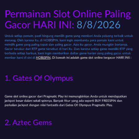
Permainan Slot Online Paling
Gacor HARI INI:
8/8/2026
Untuk setiap pemain, pasti bingung memilih game yang memberi Anda peluang terbaik untuk
menang. Oleh karena itu, di HOBISPIN, kami ingin membantu para pemain kami untuk
memilih game yang paling tepat dan paling gacor. Apa itu gacor, Anda mungkin bertanya.
Gacor terukur dari RTP game tersebut di hari itu. Dan karena setiap game memiliki RTP yang
berbeda setiap harinya, kami ingin memberikan daftar game harian yang paling gacor untuk
member kami di sini di
HOBISPIN
. Di bawah ini adalah game slot online tergacor HARI INIi :
1. Gates Of Olympus
Game slot online gacor dari Pragmatic Play ini memungkinkan Anda untuk mendapatkan
jackpot besar dalam sekali spinnya. Banyak fitur yang ada seperti BUY FREESPIN dan
perkalian jackpot dengan nilai fantastis dari Gates Of Olympus Pragmatic Play.
2. Aztec Gems