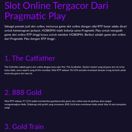
Slot Online Tergacor Dari
Pragmatic Play
Sebagai pemain judi slot online, tentunya game slot online dengan nilai RTP besar selalu dicari
untuk kemenagnan jackpot. HOBISPIN telah bekerja sama Pragmatic Play untuk mengasih
game slot online RTP tinggi kusus untuk member HOBISPIN. Berikut adalah game slot online
dari Pragmatic Play dengan RTP tinggi :
1. The Catfather
The Catfather adalah game slot online dengan tema dari film The Godfather. Simbol-simbol yang di game slot ini mirip
kalau tidak, sama seperti yang di film tersebut. Nilai RTP sebesar 98,10% semakin membuat banyak orang tertarik untuk
mencoba game slot satu ini.
2. 888 Gold
Nilai RTP sebesar 97,52% sudah memberikan gambaran jika game slot online satu ini pastinya akan sangat
menguntungkan Anda. Didukung oleh grafik yang menawan, 888 Gold akan membawa Anda untuk tidur di atas tumpukan
uang!
3. Gold Train