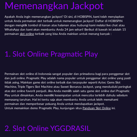
Memenangkan Jackpot
Apakah Anda ingin memenangkan jackpot? Di sini, di HOBISPIN, kami telah menyiapkan
untuk Anda permainan slot terbaik untuk memenangkan jackpot! Daftar di HOBISPIN
dengan mengklik tombol di kanan atas halaman atau hubungi kami melalui live chat atau
WhatsApp dan kami akan membantu Anda 24 jam sehari! Berikut di bawah ini adalah 15
permainan
slot online
terbaik yang bisa Anda mainkan untuk menang banyak :
1. Slot Online Pragmatic Play
Permainan slot online di Indonesia sangat populer dan primadona bagi para penggemar slot
dan judi online. Pragmatic Play adalah nama populer untuk penggemar slot online yang pasti
tidak asing. Mainkan game slot online terbaik dan terpopuler seperti Aztec Gems Slot
Machine, Triple Tigers Slot Machine atau Sweet Bonanza Jackpot, yang menduduki peringkat
atas slot online favorit penjudi. Jika Anda memilih salah satu game slot online dari Pragmatic
Play untuk dimainkan, Anda memiliki kesempatan untuk mencoba terlebih dahulu sebelum
memasang taruhan. Hal ini tentu saja akan membantu Anda untuk lebih memahami
permainan dan memperbesar peluang Anda untuk mendapatkan jackpot.
Untuk memainkan demo Pragmatic Play, kunjungan situs
Panduan Slot Online
ini.
2. Slot Online YGGDRASIL