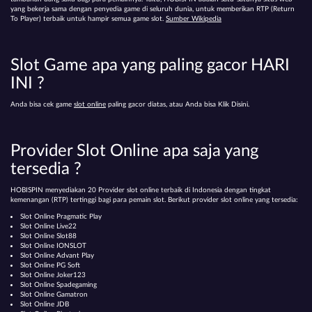
yang bekerja sama dengan penyedia game di seluruh dunia, untuk memberikan RTP (Return
To Player) terbaik untuk hampir semua game slot.
Sumber Wikipedia
Slot Game apa yang paling gacor HARI
INI ?
Anda bisa cek game
slot online
paling gacor diatas, atau Anda bisa Klik Disini.
Provider Slot Online apa saja yang
tersedia ?
HOBISPIN menyediakan 20 Provider slot online terbaik di Indonesia dengan tingkat
kemenangan (RTP) tertinggi bagi para pemain slot. Berikut provider slot online yang tersedia:
Slot Online Pragmatic Play
Slot Online Live22
Slot Online Slot88
Slot Online IONSLOT
Slot Online Advant Play
Slot Online PG Soft
Slot Online Joker123
Slot Online Spadegaming
Slot Online Gamatron
Slot Online JDB