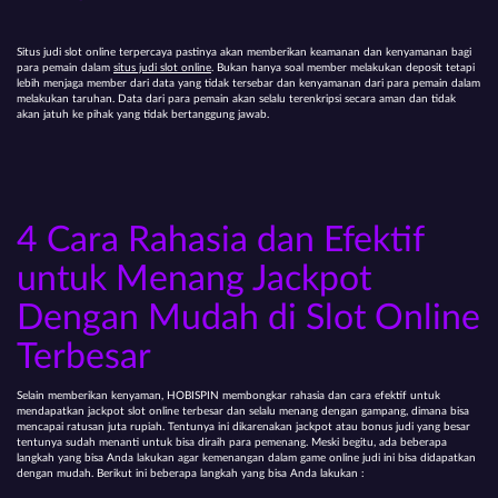
Situs judi slot online terpercaya pastinya akan memberikan keamanan dan kenyamanan bagi
para pemain dalam
situs judi slot online
. Bukan hanya soal member melakukan deposit tetapi
lebih menjaga member dari data yang tidak tersebar dan kenyamanan dari para pemain dalam
melakukan taruhan. Data dari para pemain akan selalu terenkripsi secara aman dan tidak
akan jatuh ke pihak yang tidak bertanggung jawab.
4 Cara Rahasia dan Efektif
untuk Menang Jackpot
Dengan Mudah di Slot Online
Terbesar
Selain memberikan kenyaman, HOBISPIN membongkar rahasia dan cara efektif untuk
mendapatkan jackpot slot online terbesar dan selalu menang dengan gampang, dimana bisa
mencapai ratusan juta rupiah. Tentunya ini dikarenakan jackpot atau bonus judi yang besar
tentunya sudah menanti untuk bisa diraih para pemenang. Meski begitu, ada beberapa
langkah yang bisa Anda lakukan agar kemenangan dalam game online judi ini bisa didapatkan
dengan mudah. Berikut ini beberapa langkah yang bisa Anda lakukan :