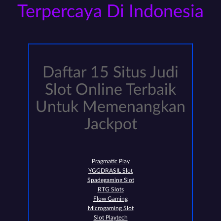
Terpercaya Di Indonesia
Daftar 15 Situs Judi
Slot Online Terbaik
Untuk Memenangkan
Jackpot
Pragmatic Play
YGGDRASIL Slot
Spadegaming Slot
RTG Slots
Flow Gaming
Microgaming Slot
Slot Playtech