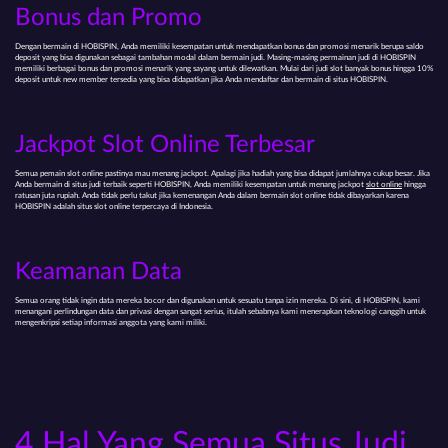
Bonus dan Promo
Dengan bermain di HOBISPIN, Anda memiliki kesempatan untuk mendapatkan bonus dan promosi menarik berupa saldo
deposit yang bisa digunakan sebagai tambahan modal dalam bermain judi. Masing-masing permainan judi di HOBISPIN
memiliki berbagai bonus dan promosi menarik yang sayang untuk dilewatkan. Mulai dari judi slot banyak bonus hingga 10%
deposit untuk new member tersedia yang bisa didapatkan jika Anda mendaftar dan bermain di situs HOBISPIN.
Jackpot Slot Online Terbesar
Semua pemain slot online pastinya mau menang jackpot. Apalagi jika hadiah yang bisa didapat jumlahnya cukup besar. Jika
Anda bermain di situs judi terbaik seperti HOBISPIN, Anda memiliki kesempatan untuk menang jackpot
slot online
hingga
ratusan juta rupiah. Anda tidak perlu takut jika kemenangan Anda dalam bermain slot online tidak dibayarkan karena
HOBISPIN adalah situs slot online terpercaya di Indonesia.
Keamanan Data
Semua orang tidak ingin data mereka bocor dan digunakan untuk sesuatu tanpa izin mereka. Di sini, di HOBISPIN, kami
menangani perlindungan data dan privasi dengan sangat serius, itulah sebabnya kami menerapkan teknologi canggih untuk
mengenkripsi setiap informasi anggota yang kami miliki.
4 Hal Yang Semua Situs Judi