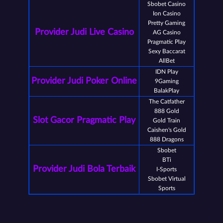
Sbobet Casino
Ion Casino
Pretty Gaming
Provider Judi Live Casino
AG Casino
Pragmatic Play
Sexy Baccarat
AllBet
IDN Play
Provider Judi Poker Online
9Gaming
BalakPlay
The Catfather
888 Gold
Slot Gacor Pragmatic Play
Gold Train
Caishen's Gold
888 Dragons
Sbobet
BTi
Provider Judi Bola Terbaik
I-Sports
Sbobet Virtual
Sports