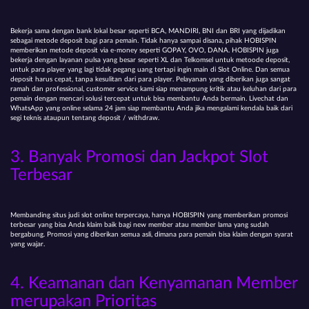
Bekerja sama dengan bank lokal besar seperti BCA, MANDIRI, BNI dan BRI yang dijadikan
sebagai metode deposit bagi para pemain. Tidak hanya sampai disana, pihak HOBISPIN
memberikan metode deposit via e-money seperti GOPAY, OVO, DANA. HOBISPIN juga
bekerja dengan layanan pulsa yang besar seperti XL dan Telkomsel untuk metoode deposit,
untuk para player yang lagi tidak pegang uang tertapi ingin main di Slot Online. Dan semua
deposit harus cepat, tanpa kesulitan dari para player. Pelayanan yang diberikan juga sangat
ramah dan professional, customer service kami siap menampung kritik atau keluhan dari para
pemain dengan mencari solusi tercepat untuk bisa membantu Anda bermain. Livechat dan
WhatsApp yang online selama 24 jam siap membantu Anda jika mengalami kendala baik dari
segi teknis ataupun tentang deposit / withdraw.
3. Banyak Promosi dan Jackpot Slot
Terbesar
Membanding situs judi slot online terpercaya, hanya HOBISPIN yang memberikan promosi
terbesar yang bisa Anda klaim baik bagi new member atau member lama yang sudah
bergabung. Promosi yang diberikan semua asli, dimana para pemain bisa klaim dengan syarat
yang wajar.
4. Keamanan dan Kenyamanan Member
merupakan Prioritas