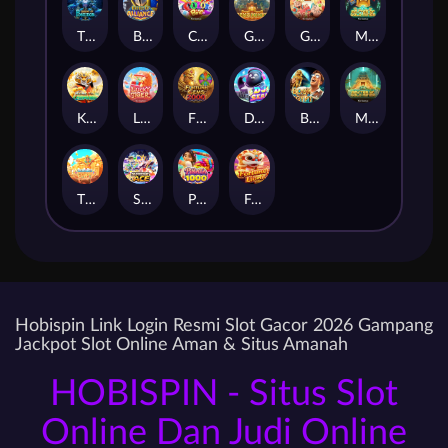
THRONE OF POSEIDON
BATTLE OF ALLIANCE
Color Bingo
GEMS MINER
GOD OF FORTUNE 2
MASTER OF GOLD MINER 2
KUNG FU LEOPARD
LUCKY TIGER
FORTUNE GEMS 2000
DJ SEAL
Book of Egypt
MASTER OF GOLD MINER
TREASURES OF EGYPT
SUPREME ACE
PINATA 1000
Fortune Lion
Hobispin Link Login Resmi Slot Gacor 2026 Gampang
Jackpot Slot Online Aman & Situs Amanah
HOBISPIN - Situs Slot
Online Dan Judi Online