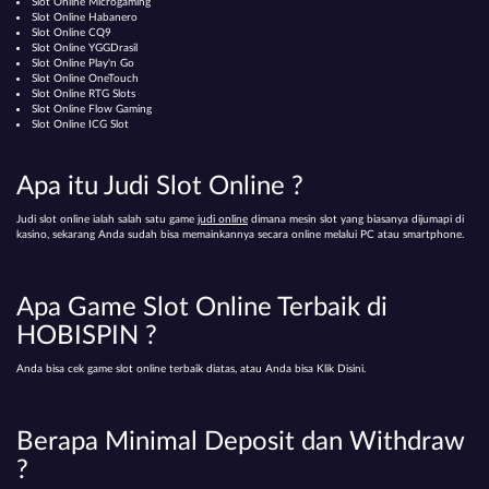
Slot Online Microgaming
Slot Online Habanero
Slot Online CQ9
Slot Online YGGDrasil
Slot Online Play'n Go
Slot Online OneTouch
Slot Online RTG Slots
Slot Online Flow Gaming
Slot Online ICG Slot
Apa itu Judi Slot Online ?
Judi slot online ialah salah satu game
judi online
dimana mesin slot yang biasanya dijumapi di
kasino, sekarang Anda sudah bisa memainkannya secara online melalui PC atau smartphone.
Apa Game Slot Online Terbaik di
HOBISPIN ?
Anda bisa cek game slot online terbaik diatas, atau Anda bisa Klik Disini.
Berapa Minimal Deposit dan Withdraw
?