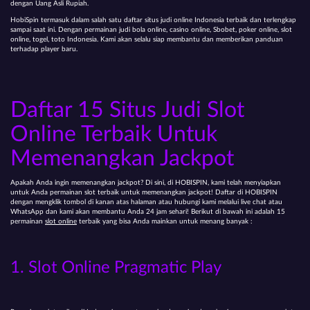
dengan Uang Asli Rupiah.
HobiSpin termasuk dalam salah satu daftar situs judi online Indonesia terbaik dan terlengkap
sampai saat ini. Dengan permainan judi bola online, casino online, Sbobet, poker online, slot
online, togel, toto Indonesia. Kami akan selalu siap membantu dan memberikan panduan
terhadap player baru.
Daftar 15 Situs Judi Slot
Online Terbaik Untuk
Memenangkan Jackpot
Apakah Anda ingin memenangkan jackpot? Di sini, di HOBISPIN, kami telah menyiapkan
untuk Anda permainan slot terbaik untuk memenangkan jackpot! Daftar di HOBISPIN
dengan mengklik tombol di kanan atas halaman atau hubungi kami melalui live chat atau
WhatsApp dan kami akan membantu Anda 24 jam sehari! Berikut di bawah ini adalah 15
permainan
slot online
terbaik yang bisa Anda mainkan untuk menang banyak :
1. Slot Online Pragmatic Play