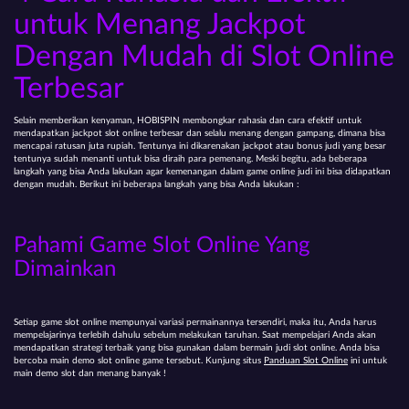
untuk Menang Jackpot
Dengan Mudah di Slot Online
Terbesar
Selain memberikan kenyaman, HOBISPIN membongkar rahasia dan cara efektif untuk
mendapatkan jackpot slot online terbesar dan selalu menang dengan gampang, dimana bisa
mencapai ratusan juta rupiah. Tentunya ini dikarenakan jackpot atau bonus judi yang besar
tentunya sudah menanti untuk bisa diraih para pemenang. Meski begitu, ada beberapa
langkah yang bisa Anda lakukan agar kemenangan dalam game online judi ini bisa didapatkan
dengan mudah. Berikut ini beberapa langkah yang bisa Anda lakukan :
Pahami Game Slot Online Yang
Dimainkan
Setiap game slot online mempunyai variasi permainannya tersendiri, maka itu, Anda harus
mempelajarinya terlebih dahulu sebelum melakukan taruhan. Saat mempelajari Anda akan
mendapatkan strategi terbaik yang bisa gunakan dalam bermain judi slot online. Anda bisa
bercoba main demo slot online game tersebut. Kunjung situs
Panduan Slot Online
ini untuk
main demo slot dan menang banyak !