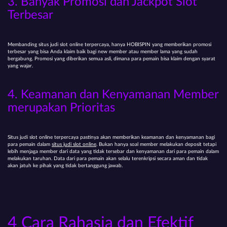
3. Banyak Promosi dan Jackpot Slot
Terbesar
Membanding situs judi slot online terpercaya, hanya HOBISPIN yang memberikan promosi
terbesar yang bisa Anda klaim baik bagi new member atau member lama yang sudah
bergabung. Promosi yang diberikan semua asli, dimana para pemain bisa klaim dengan syarat
yang wajar.
4. Keamanan dan Kenyamanan Member
merupakan Prioritas
Situs judi slot online terpercaya pastinya akan memberikan keamanan dan kenyamanan bagi
para pemain dalam
situs judi slot online
. Bukan hanya soal member melakukan deposit tetapi
lebih menjaga member dari data yang tidak tersebar dan kenyamanan dari para pemain dalam
melakukan taruhan. Data dari para pemain akan selalu terenkripsi secara aman dan tidak
akan jatuh ke pihak yang tidak bertanggung jawab.
4 Cara Rahasia dan Efektif