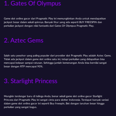
1. Gates Of Olympus
Game slot online gacor dari Pragmatic Play ini memungkinkan Anda untuk mendapatkan
jackpot besar dalam sekali spinnya. Banyak fitur yang ada seperti BUY FREESPIN dan
perkalian jackpot dengan nilai fantastis dari Gates Of Olympus Pragmatic Play.
2. Aztec Gems
Salah satu pesohor yang paling populer dari provider slot Pragmatic Play adalah Aztec Gems.
Tidak ada jackpot dalam game slot online satu ini, tetapi perkalian yang didapatkan bisa
mencapai belasan sampai ratusan. Sehingga jumlah kemenangan Anda bisa bernilai sangat
besar dengan RTP mencapai 90%.
3. Starlight Princess
Mungkin terdengar baru di telinga Anda, benar sekali game slot online gacor Starlight
Princess dari Pragmatic Play ini sangat cinta para slotter Indonesia. Terdapat banyak variasi
dalam game slot online gacor ini seperti Buy freespin, Bet dengan taruhan besar hingga
perkalian yang sangat bagus.