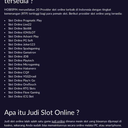
tersedia ?
HOBISPIN menyediakan 20 Provider slot online terbaik di Indonesia dengan tingkat
kemenangan (RTP) tertinggi bagi para pemain slot. Berikut provider slot online yang tersedia:
Slot Online Pragmatic Play
Slot Online Live22
Slot Online Slot88
Slot Online IONSLOT
Slot Online Advant Play
Slot Online PG Soft
Slot Online Joker123
Slot Online Spadegaming
Slot Online Gamatron
Slot Online JDB
Slot Online Playtech
Slot Online Microgaming
Slot Online Habanero
Slot Online CQ9
Slot Online YGGDrasil
Slot Online Play'n Go
Slot Online OneTouch
Slot Online RTG Slots
Slot Online Flow Gaming
Slot Online ICG Slot
Apa itu Judi Slot Online ?
Judi slot online ialah salah satu game
judi online
dimana mesin slot yang biasanya dijumapi di
kasino, sekarang Anda sudah bisa memainkannya secara online melalui PC atau smartphone.