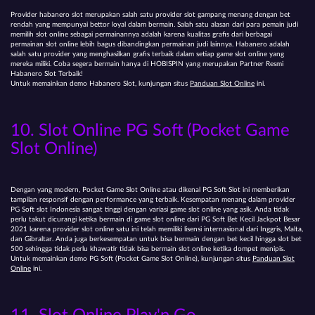
Provider habanero slot merupakan salah satu provider slot gampang menang dengan bet
rendah yang mempunyai bettor loyal dalam bermain. Salah satu alasan dari para pemain judi
memilih slot online sebagai permainannya adalah karena kualitas grafis dari berbagai
permainan slot online lebih bagus dibandingkan permainan judi lainnya. Habanero adalah
salah satu provider yang menghasilkan grafis terbaik dalam setiap game slot online yang
mereka miliki. Coba segera bermain hanya di HOBISPIN yang merupakan Partner Resmi
Habanero Slot Terbaik!
Untuk memainkan demo Habanero Slot, kunjungan situs
Panduan Slot Online
ini.
10. Slot Online PG Soft (Pocket Game
Slot Online)
Dengan yang modern, Pocket Game Slot Online atau dikenal PG Soft Slot ini memberikan
tampilan responsif dengan performance yang terbaik. Kesempatan menang dalam provider
PG Soft slot Indonesia sangat tinggi dengan variasi game slot online yang asik. Anda tidak
perlu takut dicurangi ketika bermain di game slot online dari PG Soft Bet Kecil Jackpot Besar
2021 karena provider slot online satu ini telah memiliki lisensi internasional dari Inggris, Malta,
dan Gibraltar. Anda juga berkesempatan untuk bisa bermain dengan bet kecil hingga slot bet
500 sehingga tidak perlu khawatir tidak bisa bermain slot online ketika dompet menipis.
Untuk memainkan demo PG Soft (Pocket Game Slot Online), kunjungan situs
Panduan Slot
Online
ini.