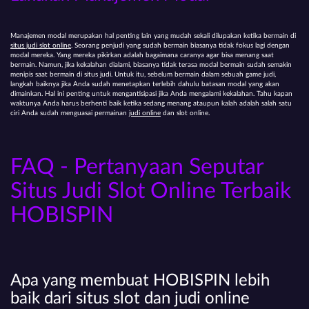
Manajemen modal merupakan hal penting lain yang mudah sekali dilupakan ketika bermain di
situs judi slot online
. Seorang penjudi yang sudah bermain biasanya tidak fokus lagi dengan
modal mereka. Yang mereka pikirkan adalah bagaimana caranya agar bisa menang saat
bermain. Namun, jika kekalahan dialami, biasanya tidak terasa modal bermain sudah semakin
menipis saat bermain di situs judi. Untuk itu, sebelum bermain dalam sebuah game judi,
langkah baiknya jika Anda sudah menetapkan terlebih dahulu batasan modal yang akan
dimainkan. Hal ini penting untuk mengantisipasi jika Anda mengalami kekalahan. Tahu kapan
waktunya Anda harus berhenti baik ketika sedang menang ataupun kalah adalah salah satu
ciri Anda sudah menguasai permainan
judi online
dan slot online.
FAQ - Pertanyaan Seputar
Situs Judi Slot Online Terbaik
HOBISPIN
Apa yang membuat HOBISPIN lebih
baik dari situs slot dan judi online