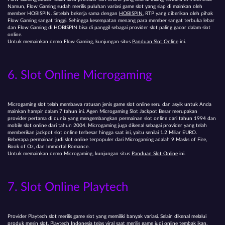
Namun, Flow Gaming sudah merilis puluhan variasi game slot yang siap di mainkan oleh
member HOBISPIN. Setelah bekerja sama dengan
HOBISPIN
, RTP yang diberikan oleh pihak
Flow Gaming sangat tinggi. Sehingga kesempatan menang para member sangat terbuka lebar
dan Flow Gaming di HOBISPIN bisa di panggil sebagai provider slot paling gacor dalam slot
online.
Untuk memainkan demo Flow Gaming, kunjungan situs
Panduan Slot Online
ini.
6. Slot Online Microgaming
Microgaming slot telah membawa ratusan jenis game slot online seru dan asyik untuk Anda
mainkan hampir dalam 7 tahun ini. Agen Microgaming Slot Jackpot Besar merupakan
provider pertama di dunia yang mengembangkan permainan slot online dari tahun 1994 dan
mobile slot online dari tahun 2004. Microgaming juga dikenal sebagai provider yang telah
memberikan jackpot slot online terbesar hingga saat ini, yaitu senilai 1.2 Miliar EURO.
Beberapa permainan judi slot online terpopuler dari Microgaming adalah 9 Masks of Fire,
Book of Oz, dan Immortal Romance.
Untuk memainkan demo Microgaming, kunjungan situs
Panduan Slot Online
ini.
7. Slot Online Playtech
Provider Playtech slot merilis game slot yang memiliki banyak variasi. Selain dikenal melalui
produk mesin slot, Playtech Indonesia telas viral saat merilis game
judi online
tembak ikan.