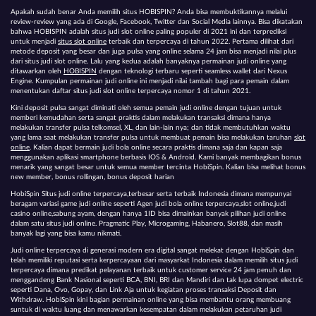
Apakah sudah benar Anda memilih situs HOBISPIN? Anda bisa membuktikannya melalui
review-review yang ada di Google, Facebook, Twitter dan Social Media lainnya. Bisa dikatakan
bahwa HOBISPIN adalah situs judi slot online paling populer di 2021 ini dan terprediksi
untuk menjadi
situs slot online
terbaik dan terpercaya di tahun 2022. Pertama dilihat dari
metode deposit yang besar dan juga pulsa yang online selama 24 jam bisa menjadi nilai plus
dari situs judi slot online. Lalu yang kedua adalah banyaknya permainan judi online yang
ditawarkan oleh
HOBISPIN
dengan teknologi terbaru seperti seamless wallet dari Nexus
Engine. Kumpulan permainan judi online ini menjadi nilai tambah bagi para pemain dalam
menentukan daftar situs judi slot online terpercaya nomor 1 di tahun 2021.
Kini deposit pulsa sangat diminati oleh semua pemain judi online dengan tujuan untuk
memberi kemudahan serta sangat praktis dalam melakukan transaksi dimana hanya
melakukan transfer pulsa telkomsel, XL, dan lain-lain nya; dan tidak membutuhkan waktu
yang lama saat melakukan transfer pulsa untuk membuat pemain bisa melakukan taruhan
slot
online
. Kalian dapat bermain judi bola online secara praktis dimana saja dan kapan saja
menggunakan aplikasi smartphone berbasis IOS & Android. Kami banyak membagikan bonus
menarik yang sangat besar untuk semua member tercinta HobiSpin. Kalian bisa melihat bonus
new member, bonus rollingan, bonus deposit harian
HobiSpin Situs judi online terpercaya,terbesar serta terbaik Indonesia dimana mempunyai
beragam variasi game judi online seperti Agen judi bola online terpercaya,slot online,judi
casino online,sabung ayam, dengan hanya 1ID bisa dimainkan banyak pilihan judi online
dalam satu situs judi online. Pragmatic Play, Microgaming, Habanero, Slot88, dan masih
banyak lagi yang bisa kamu nikmati.
Judi online terpercaya di generasi modern era digital sangat melekat dengan HobiSpin dan
telah memiliki reputasi serta kerpercayaan dari masyarkat Indonesia dalam memilih situs judi
terpercaya dimana predikat pelayanan terbaik untuk customer service 24 jam penuh dan
menggandeng Bank Nasional seperti BCA, BNI, BRI dan Mandiri dan tak lupa dompet electric
seperti Dana, Ovo, Gopay, dan Link Aja untuk kegiatan proses transaksi Deposit dan
Withdraw. HobiSpin kini bagian permainan online yang bisa membantu orang membuang
suntuk di waktu luang dan menawarkan kesempatan dalam melakukan petaruhan judi