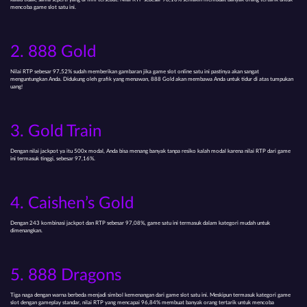
mencoba game slot satu ini.
2. 888 Gold
Nilai RTP sebesar 97,52% sudah memberikan gambaran jika game slot online satu ini pastinya akan sangat
menguntungkan Anda. Didukung oleh grafik yang menawan, 888 Gold akan membawa Anda untuk tidur di atas tumpukan
uang!
3. Gold Train
Dengan nilai jackpot ya itu 500x modal, Anda bisa menang banyak tanpa resiko kalah modal karena nilai RTP dari game
ini termasuk tinggi, sebesar 97,16%.
4. Caishen’s Gold
Dengan 243 kombinasi jackpot dan RTP sebesar 97,08%, game satu ini termasuk dalam kategori mudah untuk
dimenangkan.
5. 888 Dragons
Tiga naga dengan warna berbeda menjadi simbol kemenangan dari game slot satu ini. Meskipun termasuk kategori game
slot dengan gameplay standar, nilai RTP yang mencapai 96,84% membuat banyak orang tertarik untuk mencoba