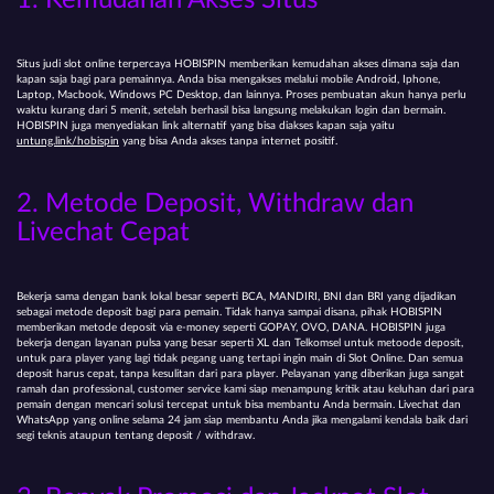
Situs judi slot online terpercaya HOBISPIN memberikan kemudahan akses dimana saja dan
kapan saja bagi para pemainnya. Anda bisa mengakses melalui mobile Android, Iphone,
Laptop, Macbook, Windows PC Desktop, dan lainnya. Proses pembuatan akun hanya perlu
waktu kurang dari 5 menit, setelah berhasil bisa langsung melakukan login dan bermain.
HOBISPIN juga menyediakan link alternatif yang bisa diakses kapan saja yaitu
untung.link/hobispin
yang bisa Anda akses tanpa internet positif.
2. Metode Deposit, Withdraw dan
Livechat Cepat
Bekerja sama dengan bank lokal besar seperti BCA, MANDIRI, BNI dan BRI yang dijadikan
sebagai metode deposit bagi para pemain. Tidak hanya sampai disana, pihak HOBISPIN
memberikan metode deposit via e-money seperti GOPAY, OVO, DANA. HOBISPIN juga
bekerja dengan layanan pulsa yang besar seperti XL dan Telkomsel untuk metoode deposit,
untuk para player yang lagi tidak pegang uang tertapi ingin main di Slot Online. Dan semua
deposit harus cepat, tanpa kesulitan dari para player. Pelayanan yang diberikan juga sangat
ramah dan professional, customer service kami siap menampung kritik atau keluhan dari para
pemain dengan mencari solusi tercepat untuk bisa membantu Anda bermain. Livechat dan
WhatsApp yang online selama 24 jam siap membantu Anda jika mengalami kendala baik dari
segi teknis ataupun tentang deposit / withdraw.