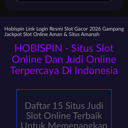
Hobispin Link Login Resmi Slot Gacor 2026 Gampang
Jackpot Slot Online Aman & Situs Amanah
HOBISPIN - Situs Slot
Online Dan Judi Online
Terpercaya Di Indonesia
Daftar 15 Situs Judi
Slot Online Terbaik
Untuk Memenangkan