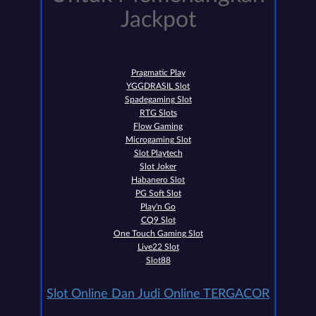
Jackpot
Pragmatic Play
YGGDRASIL Slot
Spadegaming Slot
RTG Slots
Flow Gaming
Microgaming Slot
Slot Playtech
Slot Joker
Habanero Slot
PG Soft Slot
Play'n Go
CQ9 Slot
One Touch Gaming Slot
Live22 Slot
Slot88
Slot Online Dan Judi Online TERGACOR