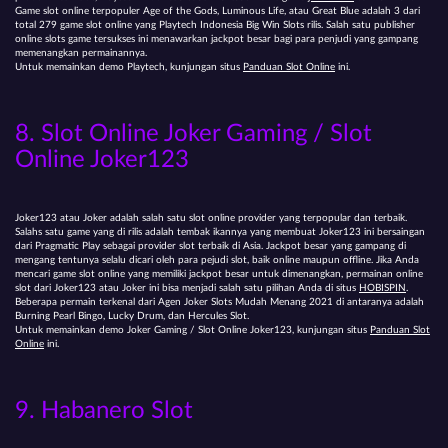
Game slot online terpopuler Age of the Gods, Luminous Life, atau Great Blue adalah 3 dari
total 279 game slot online yang Playtech Indonesia Big Win Slots rilis. Salah satu publisher
online slots game tersukses ini menawarkan jackpot besar bagi para penjudi yang gampang
memenangkan permainannya.
Untuk memainkan demo Playtech, kunjungan situs
Panduan Slot Online
ini.
8. Slot Online Joker Gaming / Slot
Online Joker123
Joker123 atau Joker adalah salah satu slot online provider yang terpopular dan terbaik.
Salahs satu game yang di rilis adalah tembak ikannya yang membuat Joker123 ini bersaingan
dari Pragmatic Play sebagai provider slot terbaik di Asia. Jackpot besar yang gampang di
mengang tentunya selalu dicari oleh para pejudi slot, baik online maupun offline. Jika Anda
mencari game slot online yang memiliki jackpot besar untuk dimenangkan, permainan online
slot dari Joker123 atau Joker ini bisa menjadi salah satu pilihan Anda di situs
HOBISPIN
.
Beberapa permain terkenal dari Agen Joker Slots Mudah Menang 2021 di antaranya adalah
Burning Pearl Bingo, Lucky Drum, dan Hercules Slot.
Untuk memainkan demo Joker Gaming / Slot Online Joker123, kunjungan situs
Panduan Slot
Online
ini.
9. Habanero Slot