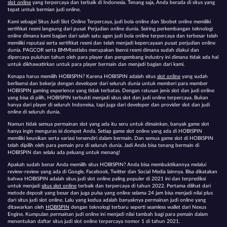
slot online
yang terpercaya dan terbaik di Indonesia. Tenang saja, Anda berada di situs yang
tepat untuk bermian judi online.
Kami sebagai Situs Judi Slot Online Terpercaya, judi bola online dan Sbobet online memiliki
sertifikat resmi langsung dari pusat Perjudian online dunia. Seiring perkembangan teknologi
online dimana kami bagian dari salah satu agen judi bola online terpercaya dan terbesar telah
memiliki reputasi serta sertifikat resmi dan telah menjadi kepercayaan pusat perjudian online
dunia. PAGCOR serta BMMtestlabs merupakan lisensi resmi dimana sudah diakui dan
dipercaya puluhan tahun oleh para player dan pengembang industry ini dimana tidak ada hal
untuk dikhawatirkan untuk para player bermain dan menjadi bagian dari kami.
Kenapa harus memilih HOBISPIN? Karena HOBISPIN adalah situs
slot online
yang sudah
berlisensi dan bekerja dengan developer dari seluruh dunia untuk memberi para member
HOBISPIN gaming experience yang tidak terbatas. Dengan ratusan jenis slot dan judi online
yang bisa di pilih, HOBISPIN terbukti menjadi situs slot dan judi online terpercaya. Bukan
hanya dari player di seluruh Indoneisa, tapi juga dari developer dan provider slot dan judi
online di seluruh dunia.
Namun tidak semua permainan slot yang ada itu seru untuk dimainkan, banyak game slot
hanya ingin menguras isi dompet Anda. Setiap game slot online yang ada di HOBISPIN
memiliki keunikan serta variasi tersendiri dalam bermain. Dan semua game slot di HOBISPIN
telah dipilih oleh para pemain pro di seluruh dunia. Jadi Anda bisa tenang bermain di
HOBISPIN dan selalu ada peluang untuk menang!
Apakah sudah benar Anda memilih situs HOBISPIN? Anda bisa membuktikannya melalui
review-review yang ada di Google, Facebook, Twitter dan Social Media lainnya. Bisa dikatakan
bahwa HOBISPIN adalah situs judi slot online paling populer di 2021 ini dan terprediksi
untuk menjadi
situs slot online
terbaik dan terpercaya di tahun 2022. Pertama dilihat dari
metode deposit yang besar dan juga pulsa yang online selama 24 jam bisa menjadi nilai plus
dari situs judi slot online. Lalu yang kedua adalah banyaknya permainan judi online yang
ditawarkan oleh
HOBISPIN
dengan teknologi terbaru seperti seamless wallet dari Nexus
Engine. Kumpulan permainan judi online ini menjadi nilai tambah bagi para pemain dalam
menentukan daftar situs judi slot online terpercaya nomor 1 di tahun 2021.