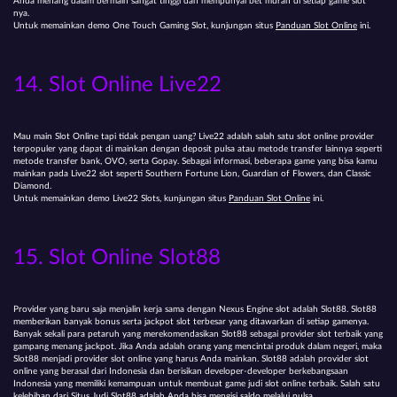
Anda menang dalam bermain sangat tinggi dan mempunyai bet murah di setiap game slot
nya.
Untuk memainkan demo One Touch Gaming Slot, kunjungan situs
Panduan Slot Online
ini.
14. Slot Online Live22
Mau main Slot Online tapi tidak pengan uang? Live22 adalah salah satu slot online provider
terpopuler yang dapat di mainkan dengan deposit pulsa atau metode transfer lainnya seperti
metode transfer bank, OVO, serta Gopay. Sebagai informasi, beberapa game yang bisa kamu
mainkan pada Live22 slot seperti Southern Fortune Lion, Guardian of Flowers, dan Classic
Diamond.
Untuk memainkan demo Live22 Slots, kunjungan situs
Panduan Slot Online
ini.
15. Slot Online Slot88
Provider yang baru saja menjalin kerja sama dengan Nexus Engine slot adalah Slot88. Slot88
memberikan banyak bonus serta jackpot slot terbesar yang ditawarkan di setiap gamenya.
Banyak sekali para petaruh yang merekomendasikan Slot88 sebagai provider slot terbaik yang
gampang menang jackpot. Jika Anda adalah orang yang mencintai produk dalam negeri, maka
Slot88 menjadi provider slot online yang harus Anda mainkan. Slot88 adalah provider slot
online yang berasal dari Indonesia dan berisikan developer-developer berkebangsaan
Indonesia yang memiliki kemampuan untuk membuat game judi slot online terbaik. Salah satu
kelebihan dari Situs Judi Slot88 adalah Anda bisa mengisi saldo melalui pulsa.