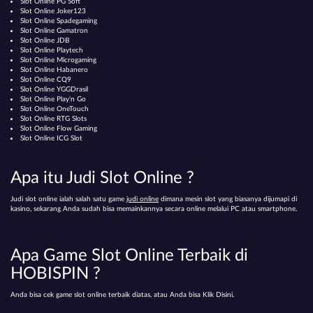
Slot Online PG Soft
Slot Online Joker123
Slot Online Spadegaming
Slot Online Gamatron
Slot Online JDB
Slot Online Playtech
Slot Online Microgaming
Slot Online Habanero
Slot Online CQ9
Slot Online YGGDrasil
Slot Online Play'n Go
Slot Online OneTouch
Slot Online RTG Slots
Slot Online Flow Gaming
Slot Online ICG Slot
Apa itu Judi Slot Online ?
Judi slot online ialah salah satu game
judi online
dimana mesin slot yang biasanya dijumapi di
kasino, sekarang Anda sudah bisa memainkannya secara online melalui PC atau smartphone.
Apa Game Slot Online Terbaik di
HOBISPIN ?
Anda bisa cek game slot online terbaik diatas, atau Anda bisa Klik Disini.