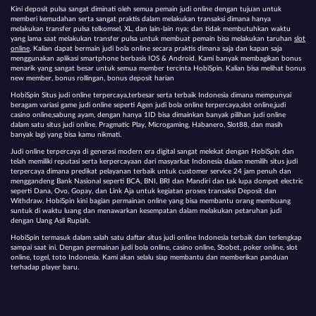
Kini deposit pulsa sangat diminati oleh semua pemain judi online dengan tujuan untuk
memberi kemudahan serta sangat praktis dalam melakukan transaksi dimana hanya
melakukan transfer pulsa telkomsel, XL, dan lain-lain nya; dan tidak membutuhkan waktu
yang lama saat melakukan transfer pulsa untuk membuat pemain bisa melakukan taruhan
slot
online
. Kalian dapat bermain judi bola online secara praktis dimana saja dan kapan saja
menggunakan aplikasi smartphone berbasis IOS & Android. Kami banyak membagikan bonus
menarik yang sangat besar untuk semua member tercinta HobiSpin. Kalian bisa melihat bonus
new member, bonus rollingan, bonus deposit harian
HobiSpin Situs judi online terpercaya,terbesar serta terbaik Indonesia dimana mempunyai
beragam variasi game judi online seperti Agen judi bola online terpercaya,slot online,judi
casino online,sabung ayam, dengan hanya 1ID bisa dimainkan banyak pilihan judi online
dalam satu situs judi online. Pragmatic Play, Microgaming, Habanero, Slot88, dan masih
banyak lagi yang bisa kamu nikmati.
Judi online terpercaya di generasi modern era digital sangat melekat dengan HobiSpin dan
telah memiliki reputasi serta kerpercayaan dari masyarkat Indonesia dalam memilih situs judi
terpercaya dimana predikat pelayanan terbaik untuk customer service 24 jam penuh dan
menggandeng Bank Nasional seperti BCA, BNI, BRI dan Mandiri dan tak lupa dompet electric
seperti Dana, Ovo, Gopay, dan Link Aja untuk kegiatan proses transaksi Deposit dan
Withdraw. HobiSpin kini bagian permainan online yang bisa membantu orang membuang
suntuk di waktu luang dan menawarkan kesempatan dalam melakukan petaruhan judi
dengan Uang Asli Rupiah.
HobiSpin termasuk dalam salah satu daftar situs judi online Indonesia terbaik dan terlengkap
sampai saat ini. Dengan permainan judi bola online, casino online, Sbobet, poker online, slot
online, togel, toto Indonesia. Kami akan selalu siap membantu dan memberikan panduan
terhadap player baru.