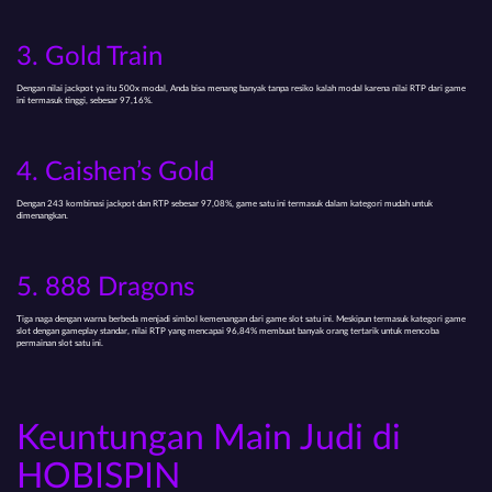
3. Gold Train
Dengan nilai jackpot ya itu 500x modal, Anda bisa menang banyak tanpa resiko kalah modal karena nilai RTP dari game
ini termasuk tinggi, sebesar 97,16%.
4. Caishen’s Gold
Dengan 243 kombinasi jackpot dan RTP sebesar 97,08%, game satu ini termasuk dalam kategori mudah untuk
dimenangkan.
5. 888 Dragons
Tiga naga dengan warna berbeda menjadi simbol kemenangan dari game slot satu ini. Meskipun termasuk kategori game
slot dengan gameplay standar, nilai RTP yang mencapai 96,84% membuat banyak orang tertarik untuk mencoba
permainan slot satu ini.
Keuntungan Main Judi di
HOBISPIN