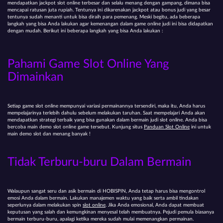
mendapatkan jackpot slot online terbesar dan selalu menang dengan gampang, dimana bisa
mencapai ratusan juta rupiah. Tentunya ini dikarenakan jackpot atau bonus judi yang besar
tentunya sudah menanti untuk bisa diraih para pemenang. Meski begitu, ada beberapa
langkah yang bisa Anda lakukan agar kemenangan dalam game online judi ini bisa didapatkan
dengan mudah. Berikut ini beberapa langkah yang bisa Anda lakukan :
Pahami Game Slot Online Yang
Dimainkan
Setiap game slot online mempunyai variasi permainannya tersendiri, maka itu, Anda harus
mempelajarinya terlebih dahulu sebelum melakukan taruhan. Saat mempelajari Anda akan
mendapatkan strategi terbaik yang bisa gunakan dalam bermain judi slot online. Anda bisa
bercoba main demo slot online game tersebut. Kunjung situs
Panduan Slot Online
ini untuk
main demo slot dan menang banyak !
Tidak Terburu-buru Dalam Bermain
Walaupun sangat seru dan asik bermain di HOBISPIN, Anda tetap harus bisa mengontrol
emosi Anda dalam bermain. Lakukan manajemen waktu yang baik serta ambil tindakan
seperlunya dalam melakukan spin
slot online
. Jika Anda emosional, Anda dapat membuat
keputusan yang salah dan kemungkinan menyesal telah membuatnya. Pejudi pemula biasanya
bermain terburu-buru, apalagi ketika mereka sudah mulai memenangkan permainan.