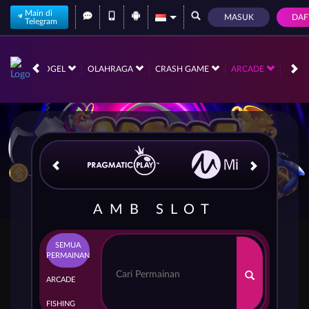
Main di
MASUK
DAF
Telegram
RACE
TOGEL
OLAHRAGA
CRASH GAME
ARCADE
POK
AMB SLOT
SEMUA
PERMAINAN
ARCADE
FISHING