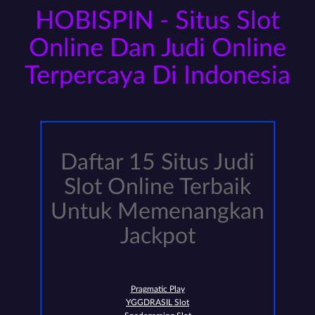
HOBISPIN - Situs Slot
Online Dan Judi Online
Terpercaya Di Indonesia
Daftar 15 Situs Judi
Slot Online Terbaik
Untuk Memenangkan
Jackpot
Pragmatic Play
YGGDRASIL Slot