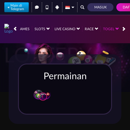
Main di
MASUK
DAF
Telegram
HOT GAMES
SLOTS
LIVE CASINO
RACE
TOGEL
OL
Permainan
i