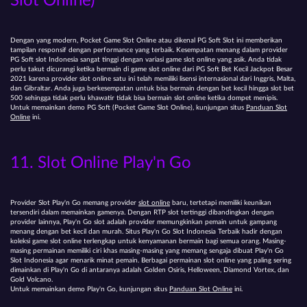
Slot Online)
Dengan yang modern, Pocket Game Slot Online atau dikenal PG Soft Slot ini memberikan
tampilan responsif dengan performance yang terbaik. Kesempatan menang dalam provider
PG Soft slot Indonesia sangat tinggi dengan variasi game slot online yang asik. Anda tidak
perlu takut dicurangi ketika bermain di game slot online dari PG Soft Bet Kecil Jackpot Besar
2021 karena provider slot online satu ini telah memiliki lisensi internasional dari Inggris, Malta,
dan Gibraltar. Anda juga berkesempatan untuk bisa bermain dengan bet kecil hingga slot bet
500 sehingga tidak perlu khawatir tidak bisa bermain slot online ketika dompet menipis.
Untuk memainkan demo PG Soft (Pocket Game Slot Online), kunjungan situs
Panduan Slot
Online
ini.
11. Slot Online Play'n Go
Provider Slot Play'n Go memang provider
slot online
baru, tertetapi memiliki keunikan
tersendiri dalam memainkan gamenya. Dengan RTP slot tertinggi dibandingkan dengan
provider lainnya, Play'n Go slot adalah provider memungkinkan pemain untuk gampang
menang dengan bet kecil dan murah. Situs Play'n Go Slot Indonesia Terbaik hadir dengan
koleksi game slot online terlengkap untuk kenyamanan bermain bagi semua orang. Masing-
masing permainan memiliki ciri khas masing-masing yang memang sengaja dibuat Play'n Go
Slot Indonesia agar menarik minat pemain. Berbagai permainan slot online yang paling sering
dimainkan di Play'n Go di antaranya adalah Golden Osiris, Helloween, Diamond Vortex, dan
Gold Volcano.
Untuk memainkan demo Play'n Go, kunjungan situs
Panduan Slot Online
ini.