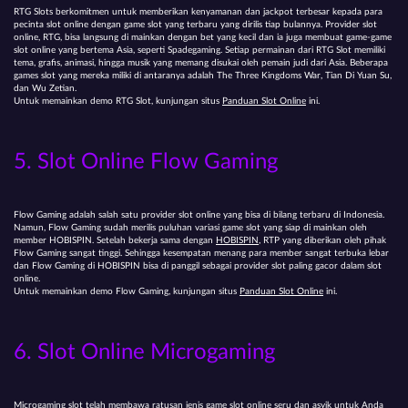
RTG Slots berkomitmen untuk memberikan kenyamanan dan jackpot terbesar kepada para
pecinta slot online dengan game slot yang terbaru yang dirilis tiap bulannya. Provider slot
online, RTG, bisa langsung di mainkan dengan bet yang kecil dan ia juga membuat game-game
slot online yang bertema Asia, seperti Spadegaming. Setiap permainan dari RTG Slot memiliki
tema, grafis, animasi, hingga musik yang memang disukai oleh pemain judi dari Asia. Beberapa
games slot yang mereka miliki di antaranya adalah The Three Kingdoms War, Tian Di Yuan Su,
dan Wu Zetian.
Untuk memainkan demo RTG Slot, kunjungan situs
Panduan Slot Online
ini.
5. Slot Online Flow Gaming
Flow Gaming adalah salah satu provider slot online yang bisa di bilang terbaru di Indonesia.
Namun, Flow Gaming sudah merilis puluhan variasi game slot yang siap di mainkan oleh
member HOBISPIN. Setelah bekerja sama dengan
HOBISPIN
, RTP yang diberikan oleh pihak
Flow Gaming sangat tinggi. Sehingga kesempatan menang para member sangat terbuka lebar
dan Flow Gaming di HOBISPIN bisa di panggil sebagai provider slot paling gacor dalam slot
online.
Untuk memainkan demo Flow Gaming, kunjungan situs
Panduan Slot Online
ini.
6. Slot Online Microgaming
Microgaming slot telah membawa ratusan jenis game slot online seru dan asyik untuk Anda