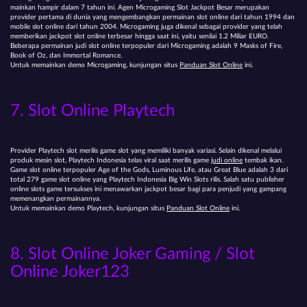
mainkan hampir dalam 7 tahun ini. Agen Microgaming Slot Jackpot Besar merupakan
provider pertama di dunia yang mengembangkan permainan slot online dari tahun 1994 dan
mobile slot online dari tahun 2004. Microgaming juga dikenal sebagai provider yang telah
memberikan jackpot slot online terbesar hingga saat ini, yaitu senilai 1.2 Miliar EURO.
Beberapa permainan judi slot online terpopuler dari Microgaming adalah 9 Masks of Fire,
Book of Oz, dan Immortal Romance.
Untuk memainkan demo Microgaming, kunjungan situs
Panduan Slot Online
ini.
7. Slot Online Playtech
Provider Playtech slot merilis game slot yang memiliki banyak variasi. Selain dikenal melalui
produk mesin slot, Playtech Indonesia telas viral saat merilis game
judi online
tembak ikan.
Game slot online terpopuler Age of the Gods, Luminous Life, atau Great Blue adalah 3 dari
total 279 game slot online yang Playtech Indonesia Big Win Slots rilis. Salah satu publisher
online slots game tersukses ini menawarkan jackpot besar bagi para penjudi yang gampang
memenangkan permainannya.
Untuk memainkan demo Playtech, kunjungan situs
Panduan Slot Online
ini.
8. Slot Online Joker Gaming / Slot
Online Joker123