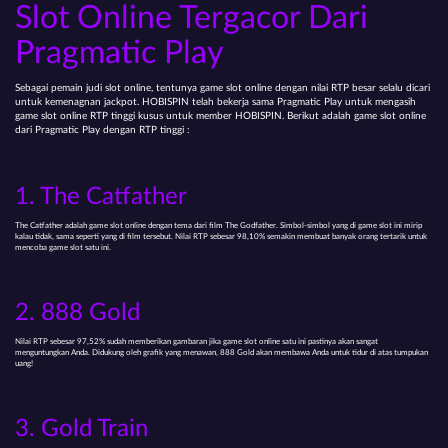
Slot Online Tergacor Dari
Pragmatic Play
Sebagai pemain judi slot online, tentunya game slot online dengan nilai RTP besar selalu dicari
untuk kemenagnan jackpot. HOBISPIN telah bekerja sama Pragmatic Play untuk mengasih
game slot online RTP tinggi kusus untuk member HOBISPIN. Berikut adalah game slot online
dari Pragmatic Play dengan RTP tinggi :
1. The Catfather
The Catfather adalah game slot online dengan tema dari film The Godfather. Simbol-simbol yang di game slot ini mirip
kalau tidak, sama seperti yang di film tersebut. Nilai RTP sebesar 98,10% semakin membuat banyak orang tertarik untuk
mencoba game slot satu ini.
2. 888 Gold
Nilai RTP sebesar 97,52% sudah memberikan gambaran jika game slot online satu ini pastinya akan sangat
menguntungkan Anda. Didukung oleh grafik yang menawan, 888 Gold akan membawa Anda untuk tidur di atas tumpukan
uang!
3. Gold Train