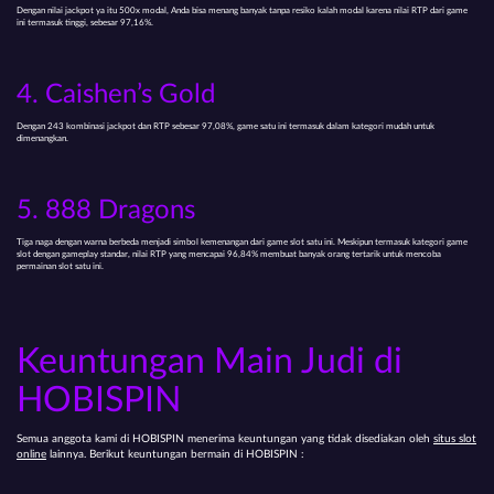
Dengan nilai jackpot ya itu 500x modal, Anda bisa menang banyak tanpa resiko kalah modal karena nilai RTP dari game
ini termasuk tinggi, sebesar 97,16%.
4. Caishen’s Gold
Dengan 243 kombinasi jackpot dan RTP sebesar 97,08%, game satu ini termasuk dalam kategori mudah untuk
dimenangkan.
5. 888 Dragons
Tiga naga dengan warna berbeda menjadi simbol kemenangan dari game slot satu ini. Meskipun termasuk kategori game
slot dengan gameplay standar, nilai RTP yang mencapai 96,84% membuat banyak orang tertarik untuk mencoba
permainan slot satu ini.
Keuntungan Main Judi di
HOBISPIN
Semua anggota kami di HOBISPIN menerima keuntungan yang tidak disediakan oleh
situs slot
online
lainnya. Berikut keuntungan bermain di HOBISPIN :