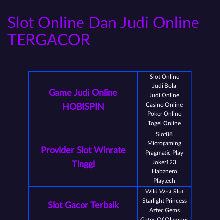
Slot Online Dan Judi Online
TERGACOR
Slot Online
Judi Bola
Game Judi Online
Judi Online
Casino Online
HOBISPIN
Poker Online
Togel Online
Slot88
Microgaming
Provider Slot Winrate
Pragmatic Play
Joker123
Tinggi
Habanero
Playtech
Wild West Slot
Starlight Princess
Slot Gacor Terbaik
Aztec Gems
Gates Of Olympus