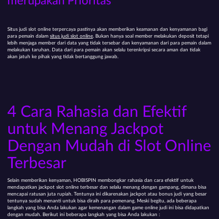
merupakan Prioritas
Situs judi slot online terpercaya pastinya akan memberikan keamanan dan kenyamanan bagi
para pemain dalam
situs judi slot online
. Bukan hanya soal member melakukan deposit tetapi
lebih menjaga member dari data yang tidak tersebar dan kenyamanan dari para pemain dalam
melakukan taruhan. Data dari para pemain akan selalu terenkripsi secara aman dan tidak
akan jatuh ke pihak yang tidak bertanggung jawab.
4 Cara Rahasia dan Efektif
untuk Menang Jackpot
Dengan Mudah di Slot Online
Terbesar
Selain memberikan kenyaman, HOBISPIN membongkar rahasia dan cara efektif untuk
mendapatkan jackpot slot online terbesar dan selalu menang dengan gampang, dimana bisa
mencapai ratusan juta rupiah. Tentunya ini dikarenakan jackpot atau bonus judi yang besar
tentunya sudah menanti untuk bisa diraih para pemenang. Meski begitu, ada beberapa
langkah yang bisa Anda lakukan agar kemenangan dalam game online judi ini bisa didapatkan
dengan mudah. Berikut ini beberapa langkah yang bisa Anda lakukan :