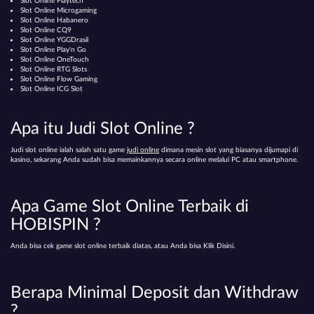
Slot Online Playtech
Slot Online Microgaming
Slot Online Habanero
Slot Online CQ9
Slot Online YGGDrasil
Slot Online Play'n Go
Slot Online OneTouch
Slot Online RTG Slots
Slot Online Flow Gaming
Slot Online ICG Slot
Apa itu Judi Slot Online ?
Judi slot online ialah salah satu game
judi online
dimana mesin slot yang biasanya dijumapi di
kasino, sekarang Anda sudah bisa memainkannya secara online melalui PC atau smartphone.
Apa Game Slot Online Terbaik di
HOBISPIN ?
Anda bisa cek game slot online terbaik diatas, atau Anda bisa Klik Disini.
Berapa Minimal Deposit dan Withdraw
?