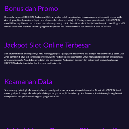
Bonus dan Promo
Dengan bermain di HOBISPIN, Anda memiliki kesempatan untuk mendapatkan bonus dan promosi menarik berupa saldo
deposit yang bisa digunakan sebagai tambahan modal dalam bermain judi. Masing-masing permainan judi di HOBISPIN
memiliki berbagai bonus dan promosi menarik yang sayang untuk dilewatkan. Mulai dari judi slot banyak bonus hingga 10%
deposit untuk new member tersedia yang bisa didapatkan jika Anda mendaftar dan bermain di situs HOBISPIN.
Jackpot Slot Online Terbesar
Semua pemain slot online pastinya mau menang jackpot. Apalagi jika hadiah yang bisa didapat jumlahnya cukup besar. Jika
Anda bermain di situs judi terbaik seperti HOBISPIN, Anda memiliki kesempatan untuk menang jackpot
slot online
hingga
ratusan juta rupiah. Anda tidak perlu takut jika kemenangan Anda dalam bermain slot online tidak dibayarkan karena
HOBISPIN adalah situs slot online terpercaya di Indonesia.
Keamanan Data
Semua orang tidak ingin data mereka bocor dan digunakan untuk sesuatu tanpa izin mereka. Di sini, di HOBISPIN, kami
menangani perlindungan data dan privasi dengan sangat serius, itulah sebabnya kami menerapkan teknologi canggih untuk
mengenkripsi setiap informasi anggota yang kami miliki.