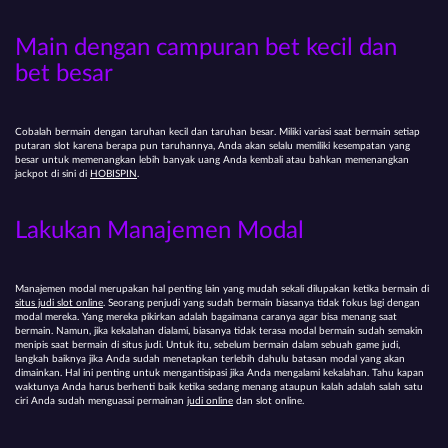
Main dengan campuran bet kecil dan
bet besar
Cobalah bermain dengan taruhan kecil dan taruhan besar. Miliki variasi saat bermain setiap
putaran slot karena berapa pun taruhannya, Anda akan selalu memiliki kesempatan yang
besar untuk memenangkan lebih banyak uang Anda kembali atau bahkan memenangkan
jackpot di sini di
HOBISPIN
.
Lakukan Manajemen Modal
Manajemen modal merupakan hal penting lain yang mudah sekali dilupakan ketika bermain di
situs judi slot online
. Seorang penjudi yang sudah bermain biasanya tidak fokus lagi dengan
modal mereka. Yang mereka pikirkan adalah bagaimana caranya agar bisa menang saat
bermain. Namun, jika kekalahan dialami, biasanya tidak terasa modal bermain sudah semakin
menipis saat bermain di situs judi. Untuk itu, sebelum bermain dalam sebuah game judi,
langkah baiknya jika Anda sudah menetapkan terlebih dahulu batasan modal yang akan
dimainkan. Hal ini penting untuk mengantisipasi jika Anda mengalami kekalahan. Tahu kapan
waktunya Anda harus berhenti baik ketika sedang menang ataupun kalah adalah salah satu
ciri Anda sudah menguasai permainan
judi online
dan slot online.