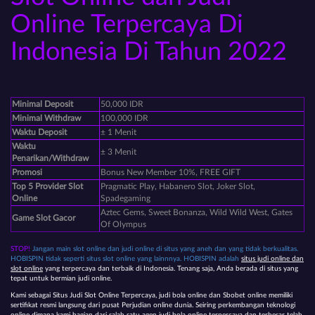
Online Terpercaya Di
Indonesia Di Tahun 2022
Minimal Deposit
50,000 IDR
Minimal Withdraw
100,000 IDR
Waktu Deposit
± 1 Menit
Waktu
± 3 Menit
Penarikan/Withdraw
Promosi
Bonus New Member 10%, FREE GIFT
Top 5 Provider Slot
Pragmatic Play, Habanero Slot, Joker Slot,
Online
Spadegaming
Aztec Gems, Sweet Bonanza, Wild Wild West, Gates
Game Slot Gacor
Of Olympus
STOP!
Jangan main slot online dan judi online di situs yang aneh dan yang tidak berkualitas.
HOBISPIN tidak seperti situs slot online yang lainnnya. HOBISPIN adalah
situs judi online dan
slot online
yang terpercaya dan terbaik di Indonesia. Tenang saja, Anda berada di situs yang
tepat untuk bermian judi online.
Kami sebagai Situs Judi Slot Online Terpercaya, judi bola online dan Sbobet online memiliki
sertifikat resmi langsung dari pusat Perjudian online dunia. Seiring perkembangan teknologi