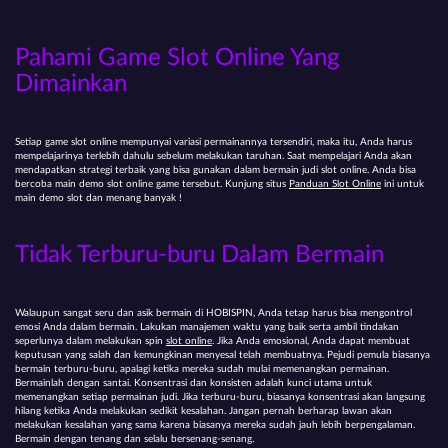
Pahami Game Slot Online Yang
Dimainkan
Setiap game slot online mempunyai variasi permainannya tersendiri, maka itu, Anda harus
mempelajarinya terlebih dahulu sebelum melakukan taruhan. Saat mempelajari Anda akan
mendapatkan strategi terbaik yang bisa gunakan dalam bermain judi slot online. Anda bisa
bercoba main demo slot online game tersebut. Kunjung situs
Panduan Slot Online
ini untuk
main demo slot dan menang banyak !
Tidak Terburu-buru Dalam Bermain
Walaupun sangat seru dan asik bermain di HOBISPIN, Anda tetap harus bisa mengontrol
emosi Anda dalam bermain. Lakukan manajemen waktu yang baik serta ambil tindakan
seperlunya dalam melakukan spin
slot online
. Jika Anda emosional, Anda dapat membuat
keputusan yang salah dan kemungkinan menyesal telah membuatnya. Pejudi pemula biasanya
bermain terburu-buru, apalagi ketika mereka sudah mulai memenangkan permainan.
Bermainlah dengan santai. Konsentrasi dan konsisten adalah kunci utama untuk
memenangkan setiap permainan judi. Jika terburu-buru, biasanya konsentrasi akan langsung
hilang ketika Anda melakukan sedikit kesalahan. Jangan pernah berharap lawan akan
melakukan kesalahan yang sama karena biasanya mereka sudah jauh lebih berpengalaman.
Bermain dengan tenang dan selalu bersenang-senang.