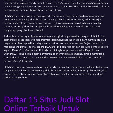
menggunakan aplikasi smartphone berbasis IOS & Android. Kami banyak membagikan bonus
menarik yang sangat besar untuk semua member tercinta HobiSpin. Kalian bisa melihat bonus
new member, bonus rollingan, bonus deposit harian
HobiSpin Situs judi online terpercaya,terbesar serta terbaik Indonesia dimana mempunyai
beragam variasi game judi online seperti Agen judi bola online terpercaya,slot online,judi
casino online,sabung ayam, dengan hanya 1ID bisa dimainkan banyak pilihan judi online
dalam satu situs judi online. Pragmatic Play, Microgaming, Habanero, Slot88, dan masih
banyak lagi yang bisa kamu nikmati.
Judi online terpercaya di generasi modern era digital sangat melekat dengan HobiSpin dan
telah memiliki reputasi serta kerpercayaan dari masyarkat Indonesia dalam memilih situs judi
terpercaya dimana predikat pelayanan terbaik untuk customer service 24 jam penuh dan
menggandeng Bank Nasional seperti BCA, BNI, BRI dan Mandiri dan tak lupa dompet electric
seperti Dana, Ovo, Gopay, dan Link Aja untuk kegiatan proses transaksi Deposit dan
Withdraw. HobiSpin kini bagian permainan online yang bisa membantu orang membuang
suntuk di waktu luang dan menawarkan kesempatan dalam melakukan petaruhan judi
dengan Uang Asli Rupiah.
HobiSpin termasuk dalam salah satu daftar situs judi online Indonesia terbaik dan terlengkap
sampai saat ini. Dengan permainan judi bola online, casino online, Sbobet, poker online, slot
online, togel, toto Indonesia. Kami akan selalu siap membantu dan memberikan panduan
terhadap player baru.
Daftar 15 Situs Judi Slot
Online Terbaik Untuk