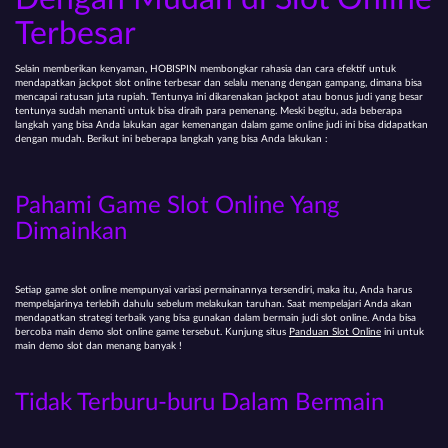
Terbesar
Selain memberikan kenyaman, HOBISPIN membongkar rahasia dan cara efektif untuk
mendapatkan jackpot slot online terbesar dan selalu menang dengan gampang, dimana bisa
mencapai ratusan juta rupiah. Tentunya ini dikarenakan jackpot atau bonus judi yang besar
tentunya sudah menanti untuk bisa diraih para pemenang. Meski begitu, ada beberapa
langkah yang bisa Anda lakukan agar kemenangan dalam game online judi ini bisa didapatkan
dengan mudah. Berikut ini beberapa langkah yang bisa Anda lakukan :
Pahami Game Slot Online Yang
Dimainkan
Setiap game slot online mempunyai variasi permainannya tersendiri, maka itu, Anda harus
mempelajarinya terlebih dahulu sebelum melakukan taruhan. Saat mempelajari Anda akan
mendapatkan strategi terbaik yang bisa gunakan dalam bermain judi slot online. Anda bisa
bercoba main demo slot online game tersebut. Kunjung situs
Panduan Slot Online
ini untuk
main demo slot dan menang banyak !
Tidak Terburu-buru Dalam Bermain