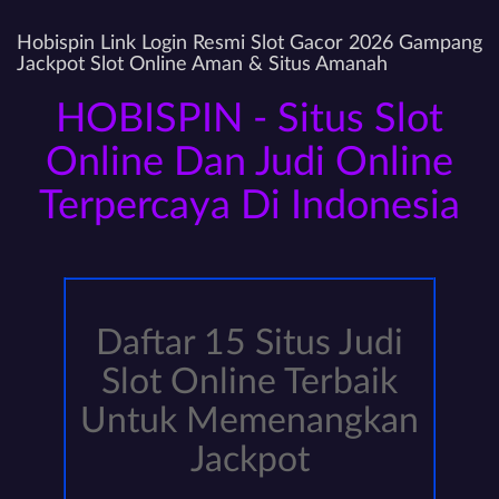
Hobispin Link Login Resmi Slot Gacor 2026 Gampang
Jackpot Slot Online Aman & Situs Amanah
HOBISPIN - Situs Slot
Online Dan Judi Online
Terpercaya Di Indonesia
Daftar 15 Situs Judi
Slot Online Terbaik
Untuk Memenangkan
Jackpot