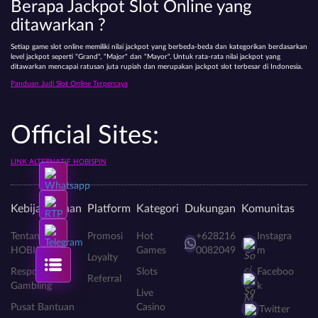
Berapa Jackpot Slot Online yang
ditawarkan ?
Setiap game slot online memiliki nilai jackpot yang berbeda-beda dan kategorikan berdasarkan
level jackpot seperti "Grand", "Major" dan "Mayor". Untuk rata-rata nilai jackpot yang
ditawarkan mencapai ratusan juta rupiah dan merupakan jackpot slot terbesar di Indonesia.
Panduan Judi Slot Online Terpercaya
Official Sites:
LINK ALTERNATIF HOBISPIN
Kebijaksanaan
Platform
Kategori
Dukungan
Komunitas
Tentang
Promosi
Hot
+628216
Instagra
HOBISPIN
Games
0082049
m
Loyalty
Responsible
Slots
Faceboo
Referral
Gambling
k
Live
Pusat Bantuan
Casino
Twitter