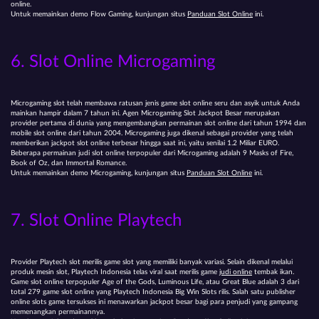
online.
Untuk memainkan demo Flow Gaming, kunjungan situs
Panduan Slot Online
ini.
6. Slot Online Microgaming
Microgaming slot telah membawa ratusan jenis game slot online seru dan asyik untuk Anda
mainkan hampir dalam 7 tahun ini. Agen Microgaming Slot Jackpot Besar merupakan
provider pertama di dunia yang mengembangkan permainan slot online dari tahun 1994 dan
mobile slot online dari tahun 2004. Microgaming juga dikenal sebagai provider yang telah
memberikan jackpot slot online terbesar hingga saat ini, yaitu senilai 1.2 Miliar EURO.
Beberapa permainan judi slot online terpopuler dari Microgaming adalah 9 Masks of Fire,
Book of Oz, dan Immortal Romance.
Untuk memainkan demo Microgaming, kunjungan situs
Panduan Slot Online
ini.
7. Slot Online Playtech
Provider Playtech slot merilis game slot yang memiliki banyak variasi. Selain dikenal melalui
produk mesin slot, Playtech Indonesia telas viral saat merilis game
judi online
tembak ikan.
Game slot online terpopuler Age of the Gods, Luminous Life, atau Great Blue adalah 3 dari
total 279 game slot online yang Playtech Indonesia Big Win Slots rilis. Salah satu publisher
online slots game tersukses ini menawarkan jackpot besar bagi para penjudi yang gampang
memenangkan permainannya.