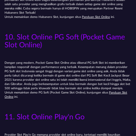
permainan slot online lebih bagus dibandingkan permainan judi lainnya. Habanero adalah
salah satu provider yang menghasilkan grafis terbaik dalam setiap game slot online yang
mereka miliki. Coba segera bermain hanya di HOBISPIN yang merupakan Partner Resmi
Habanero Slot Terbaik!
Untuk memainkan demo Habanero Slot, kunjungan situs
Panduan Slot Online
ini.
10. Slot Online PG Soft (Pocket Game
Slot Online)
Dengan yang modern, Pocket Game Slot Online atau dikenal PG Soft Slot ini memberikan
tampilan responsif dengan performance yang terbaik. Kesempatan menang dalam provider
PG Soft slot Indonesia sangat tinggi dengan variasi game slot online yang asik. Anda tidak
perlu takut dicurangi ketika bermain di game slot online dari PG Soft Bet Kecil Jackpot Besar
2021 karena provider slot online satu ini telah memiliki lisensi internasional dari Inggris, Malta,
dan Gibraltar. Anda juga berkesempatan untuk bisa bermain dengan bet kecil hingga slot bet
500 sehingga tidak perlu khawatir tidak bisa bermain slot online ketika dompet menipis.
Untuk memainkan demo PG Soft (Pocket Game Slot Online), kunjungan situs
Panduan Slot
Online
ini.
11. Slot Online Play'n Go
Provider Slot Play'n Go memang provider
slot online
baru, tertetapi memiliki keunikan