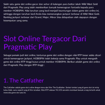
Salah satu game slot online gacor dan sohor di kalangan para bettor iakah Wild West Gold
dari Pragmatic Play yang telah memberikan banyak kemenagnan fantastis kepada para
member HOBISPIN. Nilai taruhan yang kecil menjadi keuntungan dalam game slot online ini,
sehingga dengan taruhan kecil Anda bisa memenangkan jackpot terbesar di Wild West Gold.
Ranking jackpot terbesar dari Grand, Major, Minor bisa didapatkan oleh siapapun dengan
kesempatan yang sama.
Slot Online Tergacor Dari
Pragmatic Play
Sebagai pemain judi slot online, tentunya game slot online dengan nilai RTP besar selalu dicari
untuk kemenagnan jackpot. HOBISPIN telah bekerja sama Pragmatic Play untuk mengasih
game slot online RTP tinggi kusus untuk member HOBISPIN. Berikut adalah game slot online
dari Pragmatic Play dengan RTP tinggi :
1. The Catfather
The Catfather adalah game slot online dengan tema dari film The Godfather. Simbol-simbol yang di game slot ini mirip
kalau tidak, sama seperti yang di film tersebut. Nilai RTP sebesar 98,10% semakin membuat banyak orang tertarik untuk
mencoba game slot satu ini.