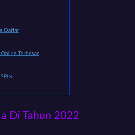
a Daftar
 Online Terbesar
BISPIN
sia Di Tahun 2022