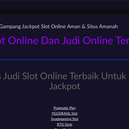
6 Gampang Jackpot Slot Online Aman & Situs Amanah
t Online Dan Judi Online Te
us Judi Slot Online Terbaik Unt
Jackpot
Pragmatic Play
YGGDRASIL Slot
Spadegaming Slot
RTG Slots