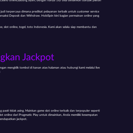
di casino online,sabung ayam, dengan hanya 1ID bisa dimainkan banyak pilihan
s judi terpercaya dimana predikat pelayanan terbaik untuk customer service
ansaksi Deposit dan Withdraw. HobiSpin kini bagian permainan online yang
ne, slot online, togel, toto Indonesia. Kami akan selalu siap membantu dan
ngkan Jackpot
an mengklik tombol di kanan atas halaman atau hubungi kami melalui live
:
pasti tidak asing. Mainkan game slot online terbaik dan terpopuler seperti
slot online dari Pragmatic Play untuk dimainkan, Anda memiliki kesempatan
endapatkan jackpot.