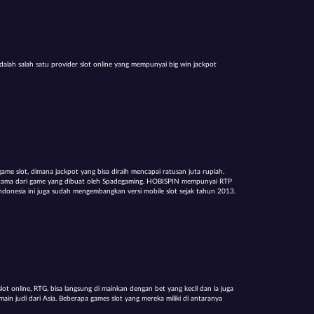
alah salah satu provider slot online yang mempunyai big win jackpot
me slot, dimana jackpot yang bisa diraih mencapai ratusan juta rupiah.
k utama dari game yang dibuat oleh Spadegaming. HOBISPIN mempunyai RTP
ndonesia ini juga sudah mengembangkan versi mobile slot sejak tahun 2013.
t online, RTG, bisa langsung di mainkan dengan bet yang kecil dan ia juga
in judi dari Asia. Beberapa games slot yang mereka miliki di antaranya