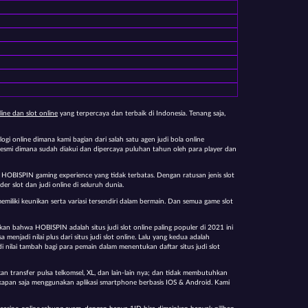
nline dan slot online
yang terpercaya dan terbaik di Indonesia. Tenang saja,
logi online dimana kami bagian dari salah satu agen judi bola online
 resmi dimana sudah diakui dan dipercaya puluhan tahun oleh para player dan
HOBISPIN gaming experience yang tidak terbatas. Dengan ratusan jenis slot
der slot dan judi online di seluruh dunia.
iliki keunikan serta variasi tersendiri dalam bermain. Dan semua game slot
an bahwa HOBISPIN adalah situs judi slot online paling populer di 2021 ini
enjadi nilai plus dari situs judi slot online. Lalu yang kedua adalah
i nilai tambah bagi para pemain dalam menentukan daftar situs judi slot
n transfer pulsa telkomsel, XL, dan lain-lain nya; dan tidak membutuhkan
an kapan saja menggunakan aplikasi smartphone berbasis IOS & Android. Kami