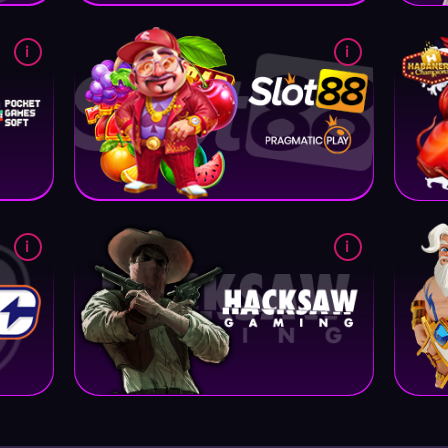
i
i
i
i