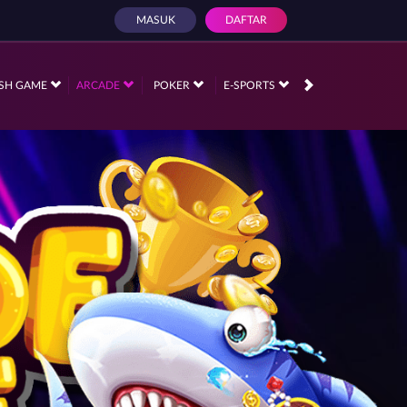
MASUK
DAFTAR
SH GAME
ARCADE
POKER
E-SPORTS
SABUNG AYAM