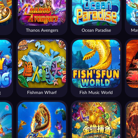
Thanos Avengers
Ocean Paradise
Mas
g
Fishman Wharf
Fish Music World