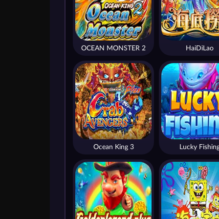
OCEAN MONSTER 2
HaiDiLao
Ocean King 3
Lucky Fishin