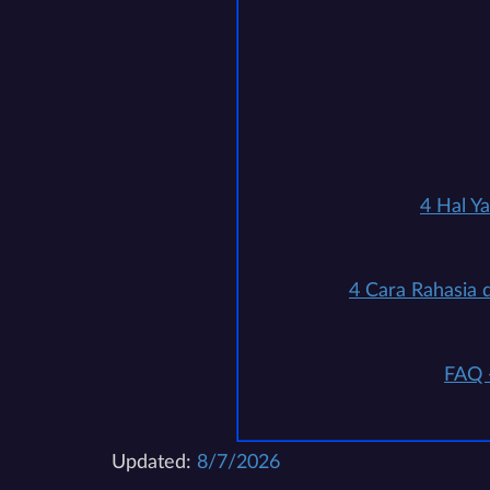
4 Hal Y
4 Cara Rahasia 
FAQ -
Updated:
8/7/2026