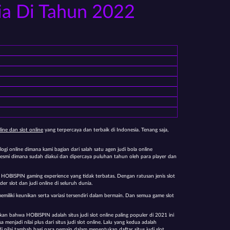
sia Di Tahun 2022
nline dan slot online
yang terpercaya dan terbaik di Indonesia. Tenang saja,
logi online dimana kami bagian dari salah satu agen judi bola online
 resmi dimana sudah diakui dan dipercaya puluhan tahun oleh para player dan
HOBISPIN gaming experience yang tidak terbatas. Dengan ratusan jenis slot
der slot dan judi online di seluruh dunia.
iliki keunikan serta variasi tersendiri dalam bermain. Dan semua game slot
an bahwa HOBISPIN adalah situs judi slot online paling populer di 2021 ini
enjadi nilai plus dari situs judi slot online. Lalu yang kedua adalah
i nilai tambah bagi para pemain dalam menentukan daftar situs judi slot