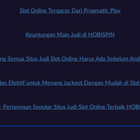
Slot Online Tergacor Dari Pragmatic Play
Keuntungan Main Judi di HOBISPIN
ang Semua Situs Judi Slot Online Harus Ada Sebelum And
dan Efektif untuk Menang Jackpot Dengan Mudah di Slot
 Pertanyaan Seputar Situs Judi Slot Online Terbaik HO