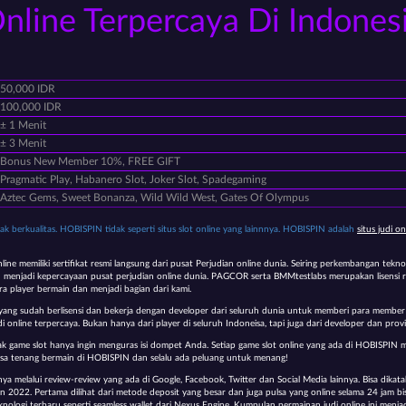
Online Terpercaya Di Indone
50,000 IDR
100,000 IDR
± 1 Menit
± 3 Menit
Bonus New Member 10%, FREE GIFT
Pragmatic Play, Habanero Slot, Joker Slot, Spadegaming
Aztec Gems, Sweet Bonanza, Wild Wild West, Gates Of Olympus
dak berkualitas. HOBISPIN tidak seperti situs slot online yang lainnnya. HOBISPIN adalah
situs judi o
line memiliki sertifikat resmi langsung dari pusat Perjudian online dunia. Seiring perkembangan tekno
telah menjadi kepercayaan pusat perjudian online dunia. PAGCOR serta BMMtestlabs merupakan lisensi
a player bermain dan menjadi bagian dari kami.
ang sudah berlisensi dan bekerja dengan developer dari seluruh dunia untuk memberi para member 
di online terpercaya. Bukan hanya dari player di seluruh Indoneisa, tapi juga dari developer dan provi
 game slot hanya ingin menguras isi dompet Anda. Setiap game slot online yang ada di HOBISPIN mem
 bisa tenang bermain di HOBISPIN dan selalu ada peluang untuk menang!
elalui review-review yang ada di Google, Facebook, Twitter dan Social Media lainnya. Bisa dikatak
 2022. Pertama dilihat dari metode deposit yang besar dan juga pulsa yang online selama 24 jam bisa m
ologi terbaru seperti seamless wallet dari Nexus Engine. Kumpulan permainan judi online ini menjad