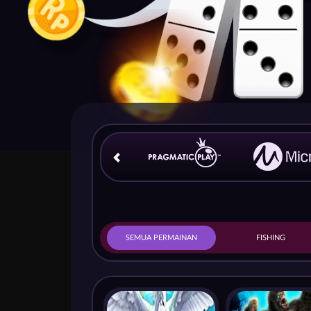
SEMUA PERMAINAN
FISHING