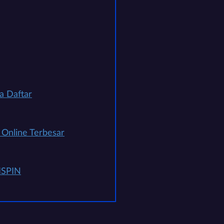
a Daftar
 Online Terbesar
BISPIN