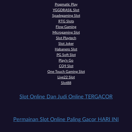
Pragmatic Play
YGGDRASIL Slot
Spadegaming Slot
RTG Slots
Flow Gaming
Microgaming Slot
Slot Playtech
Slot Joker
Habanero Slot
PG Soft Slot
Play'n Go
CQ9 Slot
One Touch Gaming Slot
Live22 Slot
Slot88
Slot Online Dan Judi Online TERGACOR
Permainan Slot Online Paling Gacor HARI INI