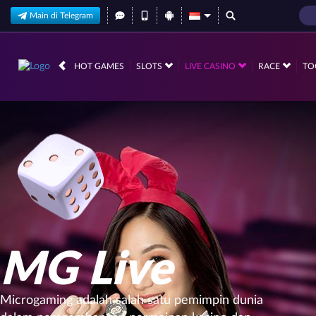
Main di Telegram
HOT GAMES
SLOTS
LIVE CASINO
RACE
TO
MG Live
Microgaming adalah salah satu pemimpin dunia