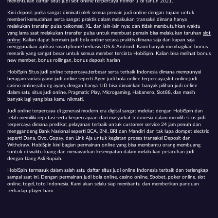
menentukan daftar situs judi slot online terpercaya nomor 1 di tahun 2021.
Kini deposit pulsa sangat diminati oleh semua pemain judi online dengan tujuan untuk
memberi kemudahan serta sangat praktis dalam melakukan transaksi dimana hanya
melakukan transfer pulsa telkomsel, XL, dan lain-lain nya; dan tidak membutuhkan waktu
yang lama saat melakukan transfer pulsa untuk membuat pemain bisa melakukan taruhan
slot
online
. Kalian dapat bermain judi bola online secara praktis dimana saja dan kapan saja
menggunakan aplikasi smartphone berbasis IOS & Android. Kami banyak membagikan bonus
menarik yang sangat besar untuk semua member tercinta HobiSpin. Kalian bisa melihat bonus
new member, bonus rollingan, bonus deposit harian
HobiSpin Situs judi online terpercaya,terbesar serta terbaik Indonesia dimana mempunyai
beragam variasi game judi online seperti Agen judi bola online terpercaya,slot online,judi
casino online,sabung ayam, dengan hanya 1ID bisa dimainkan banyak pilihan judi online
dalam satu situs judi online. Pragmatic Play, Microgaming, Habanero, Slot88, dan masih
banyak lagi yang bisa kamu nikmati.
Judi online terpercaya di generasi modern era digital sangat melekat dengan HobiSpin dan
telah memiliki reputasi serta kerpercayaan dari masyarkat Indonesia dalam memilih situs judi
terpercaya dimana predikat pelayanan terbaik untuk customer service 24 jam penuh dan
menggandeng Bank Nasional seperti BCA, BNI, BRI dan Mandiri dan tak lupa dompet electric
seperti Dana, Ovo, Gopay, dan Link Aja untuk kegiatan proses transaksi Deposit dan
Withdraw. HobiSpin kini bagian permainan online yang bisa membantu orang membuang
suntuk di waktu luang dan menawarkan kesempatan dalam melakukan petaruhan judi
dengan Uang Asli Rupiah.
HobiSpin termasuk dalam salah satu daftar situs judi online Indonesia terbaik dan terlengkap
sampai saat ini. Dengan permainan judi bola online, casino online, Sbobet, poker online, slot
online, togel, toto Indonesia. Kami akan selalu siap membantu dan memberikan panduan
terhadap player baru.