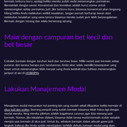
bermain terburu-buru, apalagi ketika mereka sudah mulai memenangkan permainan.
Bermainlah dengan santai. Konsentrasi dan konsisten adalah kunci utama untuk
memenangkan setiap permainan judi. Jika terburu-buru, biasanya konsentrasi akan langsung
hilang ketika Anda melakukan sedikit kesalahan. Jangan pernah berharap lawan akan
melakukan kesalahan yang sama karena biasanya mereka sudah jauh lebih berpengalaman.
Bermain dengan tenang dan selalu bersenang-senang.
Main dengan campuran bet kecil dan
bet besar
Cobalah bermain dengan taruhan kecil dan taruhan besar. Miliki variasi saat bermain setiap
putaran slot karena berapa pun taruhannya, Anda akan selalu memiliki kesempatan yang
besar untuk memenangkan lebih banyak uang Anda kembali atau bahkan memenangkan
jackpot di sini di
HOBISPIN
.
Lakukan Manajemen Modal
Manajemen modal merupakan hal penting lain yang mudah sekali dilupakan ketika bermain di
situs judi slot online
. Seorang penjudi yang sudah bermain biasanya tidak fokus lagi dengan
modal mereka. Yang mereka pikirkan adalah bagaimana caranya agar bisa menang saat
bermain. Namun, jika kekalahan dialami, biasanya tidak terasa modal bermain sudah semakin
menipis saat bermain di situs judi. Untuk itu, sebelum bermain dalam sebuah game judi,
langkah baiknya jika Anda sudah menetapkan terlebih dahulu batasan modal yang akan