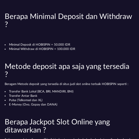
Berapa Minimal Deposit dan Withdraw
?
Minimal Deposit di HOBISPIN = 50.000 IDR
Minimal Withdraw di HOBISPIN = 100.000 IDR
Metode deposit apa saja yang tersedia
?
Beragam Metode deposit yang tersedia di situs judi slot online terbaik HOBISPIN seperti :
Transfer Bank Lokal (BCA, BRI, MANDIRI, BNI)
Transfer Antar Bank
Pulsa (Telkomsel dan XL)
E-Money (Ovo, Gopay dan DANA)
Berapa Jackpot Slot Online yang
ditawarkan ?