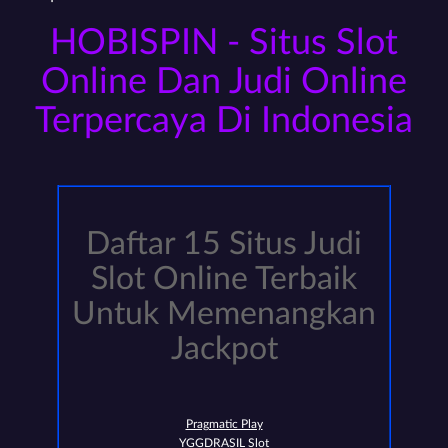
HOBISPIN - Situs Slot
Online Dan Judi Online
Terpercaya Di Indonesia
Daftar 15 Situs Judi
Slot Online Terbaik
Untuk Memenangkan
Jackpot
Pragmatic Play
YGGDRASIL Slot