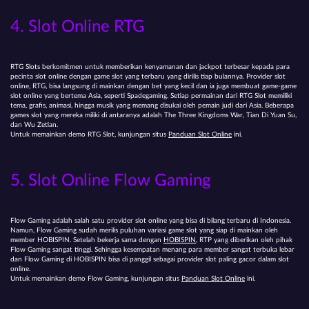
4. Slot Online RTG
RTG Slots berkomitmen untuk memberikan kenyamanan dan jackpot terbesar kepada para
pecinta slot online dengan game slot yang terbaru yang dirilis tiap bulannya. Provider slot
online, RTG, bisa langsung di mainkan dengan bet yang kecil dan ia juga membuat game-game
slot online yang bertema Asia, seperti Spadegaming. Setiap permainan dari RTG Slot memiliki
tema, grafis, animasi, hingga musik yang memang disukai oleh pemain judi dari Asia. Beberapa
games slot yang mereka miliki di antaranya adalah The Three Kingdoms War, Tian Di Yuan Su,
dan Wu Zetian.
Untuk memainkan demo RTG Slot, kunjungan situs
Panduan Slot Online
ini.
5. Slot Online Flow Gaming
Flow Gaming adalah salah satu provider slot online yang bisa di bilang terbaru di Indonesia.
Namun, Flow Gaming sudah merilis puluhan variasi game slot yang siap di mainkan oleh
member HOBISPIN. Setelah bekerja sama dengan
HOBISPIN
, RTP yang diberikan oleh pihak
Flow Gaming sangat tinggi. Sehingga kesempatan menang para member sangat terbuka lebar
dan Flow Gaming di HOBISPIN bisa di panggil sebagai provider slot paling gacor dalam slot
online.
Untuk memainkan demo Flow Gaming, kunjungan situs
Panduan Slot Online
ini.