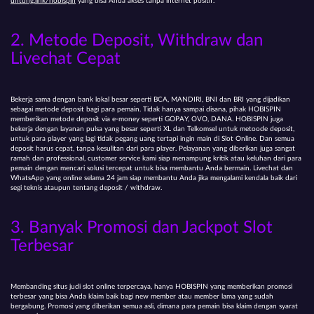
untung.link/hobispin
yang bisa Anda akses tanpa internet positif.
2. Metode Deposit, Withdraw dan
Livechat Cepat
Bekerja sama dengan bank lokal besar seperti BCA, MANDIRI, BNI dan BRI yang dijadikan
sebagai metode deposit bagi para pemain. Tidak hanya sampai disana, pihak HOBISPIN
memberikan metode deposit via e-money seperti GOPAY, OVO, DANA. HOBISPIN juga
bekerja dengan layanan pulsa yang besar seperti XL dan Telkomsel untuk metoode deposit,
untuk para player yang lagi tidak pegang uang tertapi ingin main di Slot Online. Dan semua
deposit harus cepat, tanpa kesulitan dari para player. Pelayanan yang diberikan juga sangat
ramah dan professional, customer service kami siap menampung kritik atau keluhan dari para
pemain dengan mencari solusi tercepat untuk bisa membantu Anda bermain. Livechat dan
WhatsApp yang online selama 24 jam siap membantu Anda jika mengalami kendala baik dari
segi teknis ataupun tentang deposit / withdraw.
3. Banyak Promosi dan Jackpot Slot
Terbesar
Membanding situs judi slot online terpercaya, hanya HOBISPIN yang memberikan promosi
terbesar yang bisa Anda klaim baik bagi new member atau member lama yang sudah
bergabung. Promosi yang diberikan semua asli, dimana para pemain bisa klaim dengan syarat