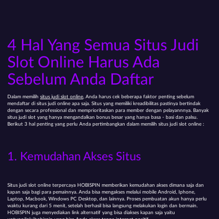
4 Hal Yang Semua Situs Judi
Slot Online Harus Ada
Sebelum Anda Daftar
Dalam memilih
situs judi slot online
, Anda harus cek beberapa faktor penting sebelum
mendaftar di situs judi online apa saja. Situs yang memiliki kreadibilitas pastinya bertindak
dengan secara professional dan memprioritaskan para member dengan pelayannnya. Banyak
situs judi slot yang hanya mengandalkan bonus besar yang hanya basa - basi dan palsu.
Berikut 3 hal penting yang perlu Anda pertimbangkan dalam memilih situs judi slot online :
1. Kemudahan Akses Situs
Situs judi slot online terpercaya HOBISPIN memberikan kemudahan akses dimana saja dan
kapan saja bagi para pemainnya. Anda bisa mengakses melalui mobile Android, Iphone,
Laptop, Macbook, Windows PC Desktop, dan lainnya. Proses pembuatan akun hanya perlu
waktu kurang dari 5 menit, setelah berhasil bisa langsung melakukan login dan bermain.
HOBISPIN juga menyediakan link alternatif yang bisa diakses kapan saja yaitu