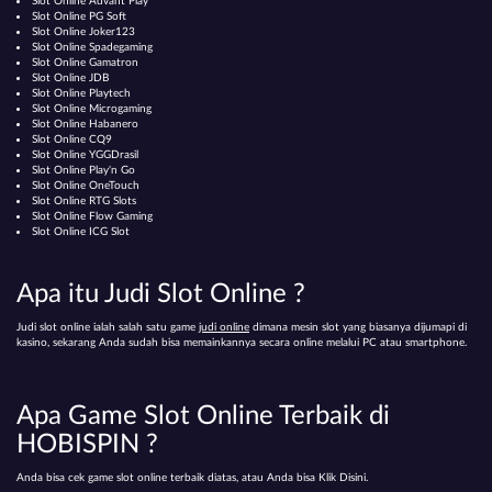
Slot Online Advant Play
Slot Online PG Soft
Slot Online Joker123
Slot Online Spadegaming
Slot Online Gamatron
Slot Online JDB
Slot Online Playtech
Slot Online Microgaming
Slot Online Habanero
Slot Online CQ9
Slot Online YGGDrasil
Slot Online Play'n Go
Slot Online OneTouch
Slot Online RTG Slots
Slot Online Flow Gaming
Slot Online ICG Slot
Apa itu Judi Slot Online ?
Judi slot online ialah salah satu game
judi online
dimana mesin slot yang biasanya dijumapi di
kasino, sekarang Anda sudah bisa memainkannya secara online melalui PC atau smartphone.
Apa Game Slot Online Terbaik di
HOBISPIN ?
Anda bisa cek game slot online terbaik diatas, atau Anda bisa Klik Disini.