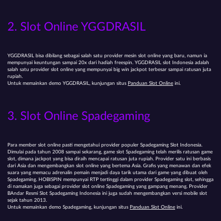
2. Slot Online YGGDRASIL
YGGDRASIL bisa dibilang sebagai salah satu provider mesin slot online yang baru, namun ia
mempunyai keuntungan sampai 20x dari hadiah freespin. YGGDRASIL slot Indonesia adalah
salah satu provider slot online yang mempunyai big win jackpot terbesar sampai ratusan juta
rupiah.
Untuk memainkan demo YGGDRASIL, kunjungan situs
Panduan Slot Online
ini.
3. Slot Online Spadegaming
Para member slot online pasti mengetahui provider populer Spadegaming Slot Indonesia.
Dimulai pada tahun 2008 sampai sekarang, game slot Spadegaming telah merilis ratusan game
slot, dimana jackpot yang bisa diraih mencapai ratusan juta rupiah. Provider satu ini berbasis
dari Asia dan mengembangkan slot online yang bertema Asia. Grafis yang menawan dan efek
suara yang memacu adrenalin pemain menjadi daya tarik utama dari game yang dibuat oleh
Spadegaming. HOBISPIN mempunyai RTP tertinggi dalam provider Spadegaming slot, sehingga
di namakan juga sebagai provider slot online Spadegaming yang gampang menang. Provider
BAndar Resmi Slot Spadegaming Indonesia ini juga sudah mengembangkan versi mobile slot
sejak tahun 2013.
Untuk memainkan demo Spadegaming, kunjungan situs
Panduan Slot Online
ini.