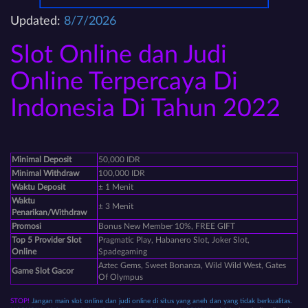
Updated:
8/7/2026
Slot Online dan Judi
Online Terpercaya Di
Indonesia Di Tahun 2022
Minimal Deposit
50,000 IDR
Minimal Withdraw
100,000 IDR
Waktu Deposit
± 1 Menit
Waktu
± 3 Menit
Penarikan/Withdraw
Promosi
Bonus New Member 10%, FREE GIFT
Top 5 Provider Slot
Pragmatic Play, Habanero Slot, Joker Slot,
Online
Spadegaming
Aztec Gems, Sweet Bonanza, Wild Wild West, Gates
Game Slot Gacor
Of Olympus
STOP!
Jangan main slot online dan judi online di situs yang aneh dan yang tidak berkualitas.