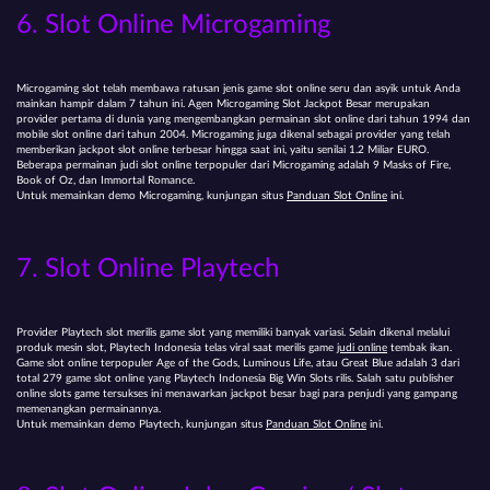
6. Slot Online Microgaming
Microgaming slot telah membawa ratusan jenis game slot online seru dan asyik untuk Anda
mainkan hampir dalam 7 tahun ini. Agen Microgaming Slot Jackpot Besar merupakan
provider pertama di dunia yang mengembangkan permainan slot online dari tahun 1994 dan
mobile slot online dari tahun 2004. Microgaming juga dikenal sebagai provider yang telah
memberikan jackpot slot online terbesar hingga saat ini, yaitu senilai 1.2 Miliar EURO.
Beberapa permainan judi slot online terpopuler dari Microgaming adalah 9 Masks of Fire,
Book of Oz, dan Immortal Romance.
Untuk memainkan demo Microgaming, kunjungan situs
Panduan Slot Online
ini.
7. Slot Online Playtech
Provider Playtech slot merilis game slot yang memiliki banyak variasi. Selain dikenal melalui
produk mesin slot, Playtech Indonesia telas viral saat merilis game
judi online
tembak ikan.
Game slot online terpopuler Age of the Gods, Luminous Life, atau Great Blue adalah 3 dari
total 279 game slot online yang Playtech Indonesia Big Win Slots rilis. Salah satu publisher
online slots game tersukses ini menawarkan jackpot besar bagi para penjudi yang gampang
memenangkan permainannya.
Untuk memainkan demo Playtech, kunjungan situs
Panduan Slot Online
ini.