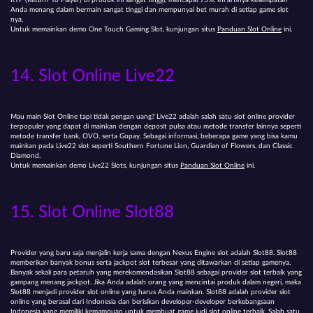
RTP (Return To Player) di produk ini sangat tinggi, mencapai 95%. Ini artinya kesempatan
Anda menang dalam bermain sangat tinggi dan mempunyai bet murah di setiap game slot
nya.
Untuk memainkan demo One Touch Gaming Slot, kunjungan situs
Panduan Slot Online
ini.
14. Slot Online Live22
Mau main Slot Online tapi tidak pengan uang? Live22 adalah salah satu slot online provider
terpopuler yang dapat di mainkan dengan deposit pulsa atau metode transfer lainnya seperti
metode transfer bank, OVO, serta Gopay. Sebagai informasi, beberapa game yang bisa kamu
mainkan pada Live22 slot seperti Southern Fortune Lion, Guardian of Flowers, dan Classic
Diamond.
Untuk memainkan demo Live22 Slots, kunjungan situs
Panduan Slot Online
ini.
15. Slot Online Slot88
Provider yang baru saja menjalin kerja sama dengan Nexus Engine slot adalah Slot88. Slot88
memberikan banyak bonus serta jackpot slot terbesar yang ditawarkan di setiap gamenya.
Banyak sekali para petaruh yang merekomendasikan Slot88 sebagai provider slot terbaik yang
gampang menang jackpot. Jika Anda adalah orang yang mencintai produk dalam negeri, maka
Slot88 menjadi provider slot online yang harus Anda mainkan. Slot88 adalah provider slot
online yang berasal dari Indonesia dan berisikan developer-developer berkebangsaan
Indonesia yang memiliki kemampuan untuk membuat game judi slot online terbaik. Salah satu